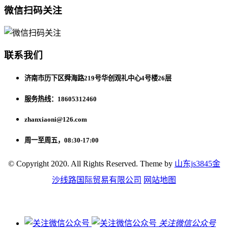
微信扫码关注
联系我们
济南市历下区舜海路219号华创观礼中心4号楼26层
服务热线：18605312460
zhanxiaoni@126.com
周一至周五，08:30-17:00
© Copyright 2020. All Rights Reserved. Theme by
山东js3845金
沙线路国际贸易有限公司
网站地图
关注微信公众号