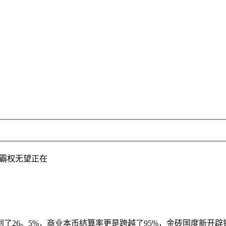
元霸权无望正在
6。5%，商业本币结算率更是跨越了95%，金砖国度新开辟