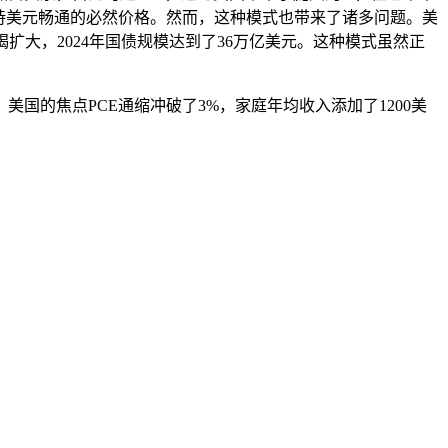
持美元畅通的必然价格。然而，这种模式也带来了诸多问题。美
竭扩大，2024年国债规模达到了36万亿美元。这种模式虽然正
的焦点PCE通缩冲破了3%，家庭年均收入添加了1200美