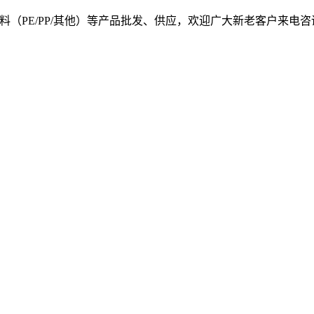
, 我司提供塑料原料（PE/PP/其他）等产品批发、供应，欢迎广大新老客