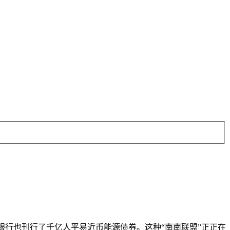
银行也刊行了千亿人平易近币能源债券。这种“南南联盟”正正在