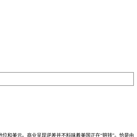
位和美元。商业呈现逆差并不料味着美国正在“赔钱”。恰是由