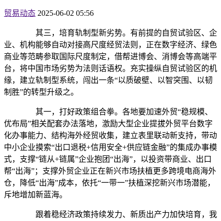
贸易动态
2025-06-02 05:56
其三，培育轨制型新劣势。有前提的自贸试验区、企
业、机构能够自动对接高尺度经贸法则，正在数字经济、绿色
商业等范畴参取国际尺度制定，借帮进博会、消博会等高端平
台，将中国市场劣势为法则话语权。充实操纵自贸试验区的机
缘，建立轨制型系统，闯出一条“以质破壁、以智突围、以韧
制胜”的转型升级之。
其一，打好政策组合拳。各地要加速外贸“稳规模、
优布局”相关配套办法落地，激励大型企业提拔外贸平台数字
化办事能力、结构海外经贸收集，建立表里联动新支持，带动
中小企业摸索“出口退税+信用安全+供应链金融”的集成办事模
式，支撑“链从+链属”企业抱团“出海”，以投资带商业、出口
帮“出海”；支撑外贸企业正在新兴市场扶植更多跨境电商海外
仓，降低“出海”成本，依托“一带一”扶植深挖新兴市场潜能，
斥地增加新蓝海。
跟着稳经济政策持续发力、新质出产力加快培育，我