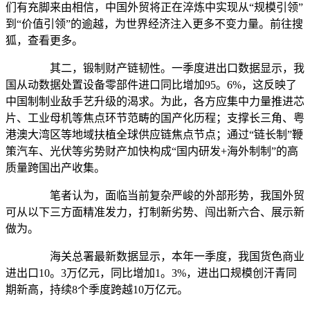
们有充脚来由相信，中国外贸将正在淬炼中实现从“规模引领”
到“价值引领”的逾越，为世界经济注入更多不变力量。前往搜
狐，查看更多。
其二，锻制财产链韧性。一季度进出口数据显示，我
国从动数据处置设备零部件进口同比增加95。6%，这反映了
中国制制业敌手艺升级的渴求。为此，各方应集中力量推进芯
片、工业母机等焦点环节范畴的国产化历程；支撑长三角、粤
港澳大湾区等地域扶植全球供应链焦点节点；通过“链长制”鞭
策汽车、光伏等劣势财产加快构成“国内研发+海外制制”的高
质量跨国出产收集。
笔者认为，面临当前复杂严峻的外部形势，我国外贸
可从以下三方面精准发力，打制新劣势、闯出新六合、展示新
做为。
海关总署最新数据显示，本年一季度，我国货色商业
进出口10。3万亿元，同比增加1。3%，进出口规模创汗青同
期新高，持续8个季度跨越10万亿元。