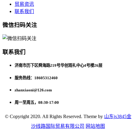
贸易资讯
联系我们
微信扫码关注
联系我们
济南市历下区舜海路219号华创观礼中心4号楼26层
服务热线：18605312460
zhanxiaoni@126.com
周一至周五，08:30-17:00
© Copyright 2020. All Rights Reserved. Theme by
山东js3845金
沙线路国际贸易有限公司
网站地图