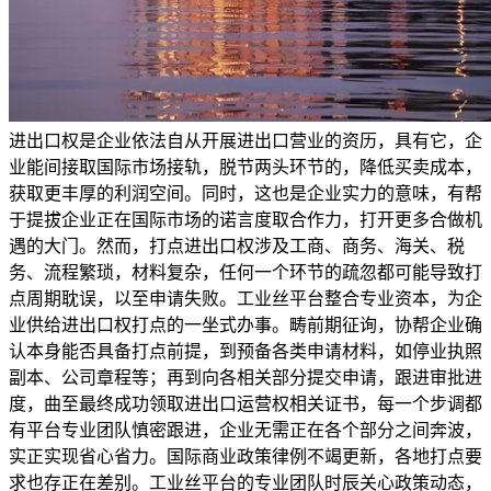
进出口权是企业依法自从开展进出口营业的资历，具有它，企
业能间接取国际市场接轨，脱节两头环节的，降低买卖成本，
获取更丰厚的利润空间。同时，这也是企业实力的意味，有帮
于提拔企业正在国际市场的诺言度取合作力，打开更多合做机
遇的大门。然而，打点进出口权涉及工商、商务、海关、税
务、流程繁琐，材料复杂，任何一个环节的疏忽都可能导致打
点周期耽误，以至申请失败。工业丝平台整合专业资本，为企
业供给进出口权打点的一坐式办事。畴前期征询，协帮企业确
认本身能否具备打点前提，到预备各类申请材料，如停业执照
副本、公司章程等；再到向各相关部分提交申请，跟进审批进
度，曲至最终成功领取进出口运营权相关证书，每一个步调都
有平台专业团队慎密跟进，企业无需正在各个部分之间奔波，
实正实现省心省力。国际商业政策律例不竭更新，各地打点要
求也存正在差别。工业丝平台的专业团队时辰关心政策动态，