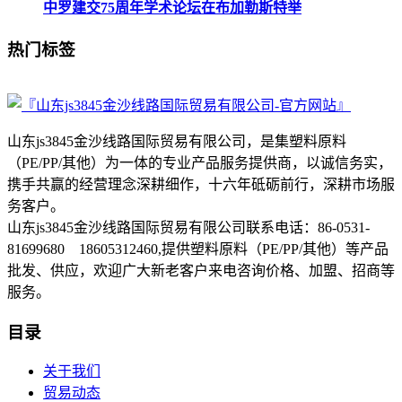
中罗建交75周年学术论坛在布加勒斯特举
热门标签
山东js3845金沙线路国际贸易有限公司，是集塑料原料
（PE/PP/其他）为一体的专业产品服务提供商，以诚信务实，
携手共赢的经营理念深耕细作，十六年砥砺前行，深耕市场服
务客户。
山东js3845金沙线路国际贸易有限公司联系电话：86-0531-
81699680 18605312460,提供塑料原料（PE/PP/其他）等产品
批发、供应，欢迎广大新老客户来电咨询价格、加盟、招商等
服务。
目录
关于我们
贸易动态