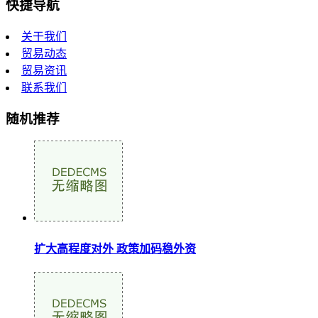
快捷导航
关于我们
贸易动态
贸易资讯
联系我们
随机推荐
扩大高程度对外 政策加码稳外资