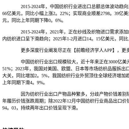
2015-2024年，中国纺织行业进出口总额总体波动趋向显
66亿美元，同比小幅上涨2。22%；实现商业顺差2798。39亿美
元，同比上年同期下降0。6%。
2015-2024年，2021年，正在纱线及织物进口需求添
内纺织进口呈下滑趋向；2025年1-2月进口14。15亿美元，
更多深度行业阐发尽正在【前瞻经济学人APP】，更多
中国纺织行业出口规模较大，近十年来正在3000亿美元规模程
51%；2023年，我国对美国、欧盟、日本等市场纺织品服拆出口
大关，同比增加2。5%，我国纺织行业外贸顶住全球经济增加趋
上年同期下滑4。9%。
因为纺织行业出口产物品种繁多，分歧产物价钱差别较大。
年履历价钱涨跌周期；除2022年12月中国纺织行业商品出口价
94。03，持续两年出口价钱呈现下滑。