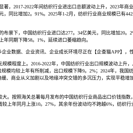
著，2017-2022年间纺织行业进出口总额波动上升，2023年商
元，同比增加2。91%。2025年1-2月，纺织行业商业规模已有44
加的布景下，中国纺织行业进口达277。34亿美元，同比增加20。2
同比上年同期下降58。1%，延续进口萎缩趋向。
企业数据、企业资讯、企业成长环境尽正在【企查猫APP】，
度上。2016-2022年，中国纺织行业出口规模波动上升，从26
规模均较上年有所削减，出口规模下降9。2%；2024年，我国纺织
缓、商业从义加剧以及地缘冲突交错的多沉压力，实现平稳增加；20
按照海关总署每月发布的中国纺织行业商品出口价钱指数，201
钱较上年同月上涨10。27%，其余年份波动均不跨越6%，纺织