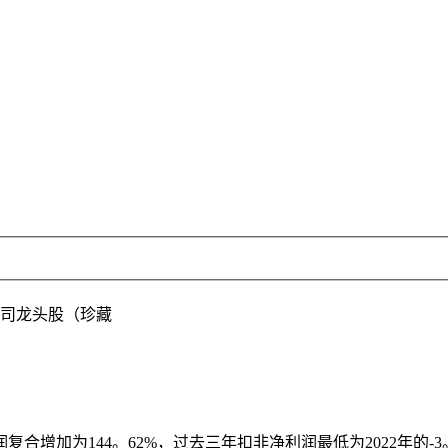
司龙头股（珍藏
为144。62%，过去三年扣非净利润最低为2022年的-3。42