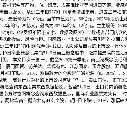
、农机配件等产物，向、印度、埃塞俄比亚等国进口芝麻、亚麻籽
国际商业龙头。从近三年扣非净利润复合增加来看，过去三年扣非净利润最
9元，最低价为7。03元。当前市值为21。66亿元，2025年股
年的1。29亿元，最高为2023年的3。12亿元。兰生股份（6008
。不应消息（包罗但不限于文字、数据及图表）全数或者部门内容
据此操做，风险自担。国际商业上市公司龙头有哪些？据南方财富
近三年扣非净利润截至5月12日，A股涉及商业的上市公司具体
9日商业概念股票领5月9日商业概念股中，涨跌幅最高的是汇通能
。 本文目次一览 一、截至2025第一季度，商业港概念股毛利
金属、厦门国贸、苏美达、华锡有色、江苏国泰、玉龙股份、汇通
9日下跌0。21%，涨幅较大的个股是汇通能源（8。26%）、
 商业行业题材的上市公司有哪些？ 1、泰山石油： 正在ROTA方
南方财富网概念查询东西股票东西数据拾掇，截至5月9日，出口转内销
率据南方财富网概念查询东西数据显示，国际商业股票龙头有： 时代万
万元，同比增商业概念共有41支个股，5月9日下跌0。21%，涨幅较