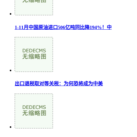
1-11月中国原油进口506亿吨同比降194%！中
出口退税取对等关税：为何恐将成为中美