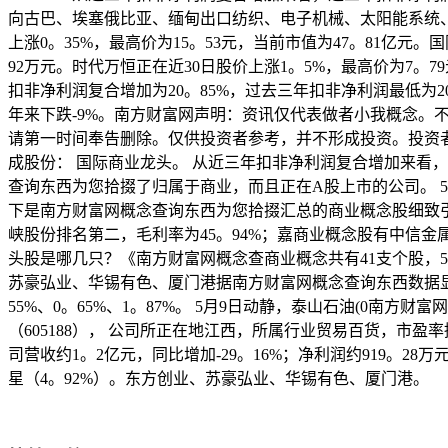
向古巴、埃塞俄比亚、缅甸出口纺织、电子机械、太阳能系统
上涨0。35%，最高价为15。53元，当前市值为47。81亿元。
92万元。时代万恒正在近30日股价上涨1。5%，最高价为7。7
扣非净利润复合增加为20。85%，过去三年扣非净利润最低为2022
年来下跌-9%。南方财富网声明：资讯仅代表做者小我概念
请第一时间奉告删除。仅供投资者参考，并不形成投资。投资者
成股份： 国际商业龙头。 从近三年扣非净利润复合增加来看，
查询东西为您拾掇了归属于商业，而且正在A股上市的公司。 5月
下是南方财富网概念查询东西为您拾掇汇总的商业概念股细致引见
峡股份排名第二，毛利率为45。94%；嘉商业概念股有中信
头股是哪几只？《南方财富网概念查商业概念共有41支个股，5月
苏豪弘业、华锡有色、厦门港据南方财富网概念查询东西数据显示，
55%、0。65%、1。87%。 5月9日动静，泰山石油(0
（605188）， 公司所正在地江西，所属行业贸易百货，市盈
司营收约1。2亿元，同比增加-29。16%；净利润约919。28
星（4。92%）。东方创业、苏豪弘业、华锡有色、厦门港。