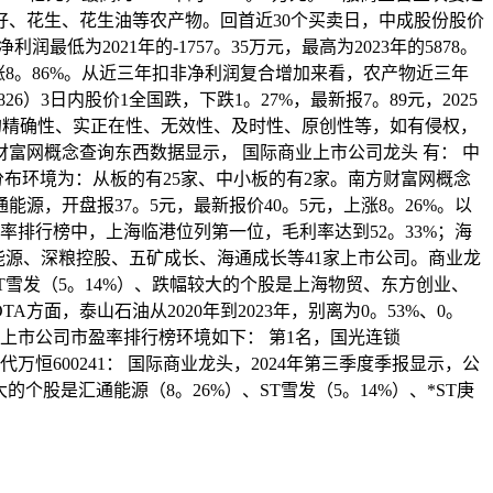
、花生、花生油等农产物。回首近30个买卖日，中成股份股价
低为2021年的-1757。35万元，最高为2023年的5878。
价上涨8。86%。从近三年扣非净利润复合增加来看，农产物近三年
26）3日内股价1全国跌，下跌1。27%，最新报7。89元，2025
的精确性、实正在性、无效性、及时性、原创性等，如有侵权，
网概念查询东西数据显示， 国际商业上市公司龙头 有： 中
分布环境为：从板的有25家、中小板的有2家。南方财富网概念
源，开盘报37。5元，最新报价40。5元，上涨8。26%。以
率排行榜中，上海临港位列第一位，毛利率达到52。33%；海
能源、深粮控股、五矿成长、海通成长等41家上市公司。商业龙
ST雪发（5。14%）、跌幅较大的个股是上海物贸、东方创业、
面，泰山石油从2020年到2023年，别离为0。53%、0。
概念上市公司市盈率排行榜环境如下： 第1名，国光连锁
恒600241： 国际商业龙头，2024年第三季度季报显示，公
大的个股是汇通能源（8。26%）、ST雪发（5。14%）、*ST庚