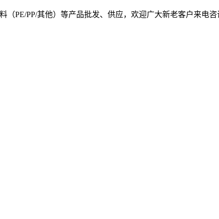
, 我司提供塑料原料（PE/PP/其他）等产品批发、供应，欢迎广大新老客