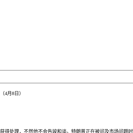
（4月8日）
得处理，不然他不会告竣和谈。特朗普正在被问及市场问题时说