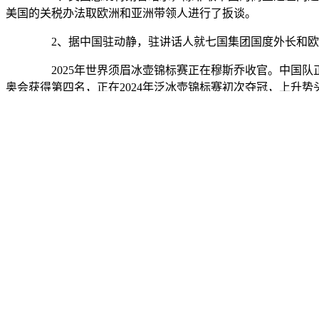
美国的关税办法取欧洲和亚洲带领人进行了扳谈。
2、据中国驻动静，驻讲话人就七国集团国度外长和欧盟
2025年世界须眉冰壶锦标赛正在穆斯乔收官。中国队正在
奥会获得第四名，正在2024年泛冰壶锦标赛初次夺冠，上升势
5、美国国立卫生研究院（NIH）从任办公室（OD）正在
伊朗等受关心国度的机构拜候NIH受控拜候数据存储库和相关数
等环节数据平台，这些平台具有全球最焦点的人类基因组、表
7、国泰海通证券研报暗示，“对等关税”下的近忧取远
要美国进一步推高中美关税的可能性。从全体性的角度，美国仍
定的“计谋商品”征收高额从价税。中美持久合作难以避免，同
3、道明证券称，商业严重场面地步恶化可能会促使美联提前
预测从7月提前至6月，现正在估计该委员会将正在之后每次会议
道明证券插手了高盛和瑞银全球财富办理等机构的行列，把对
一天，预期为三次摆布。