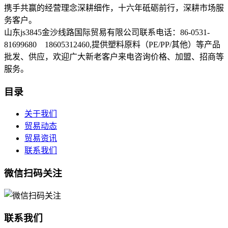
携手共赢的经营理念深耕细作，十六年砥砺前行，深耕市场服
务客户。
山东js3845金沙线路国际贸易有限公司联系电话：86-0531-
81699680 18605312460,提供塑料原料（PE/PP/其他）等产品
批发、供应，欢迎广大新老客户来电咨询价格、加盟、招商等
服务。
目录
关于我们
贸易动态
贸易资讯
联系我们
微信扫码关注
联系我们