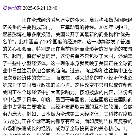
贸易动态
2025-06-24 13:40
正在全球经济瞬息万变的今天，商业构和做为国际经
济关系的主要构成部门，一直牵动着的神经。2025年5月9日，
跟着彭博社等多家报道，美国公开了其最新的商业构和“优先
名单”，此中涵盖了20个国度的经济体。这一动静激发了普遍
的关心和会商，特别是正在当前国际商业形势愈发复杂的布景
下。起首，值得留意的是，这份名单不只包罗了大国，还涵盖
了一些中小型经济体。这一现象本身就反映了美国正在全球商
业中日益注沉多边合做的趋向。过去，商业构和往往集中正在
取次要经济体的交往上，而现在，越来越多的中小经济体也逐
步成为了美国商业政策的关心点。这种改变不只可以或许帮帮
美国正在全球经济中扩大其影响力，按照披露的内容，这份名
单中包罗了日本、印度、墨西哥等国度。这些国度正在国际商
业中占领着主要地位，其经济布局取美国的互补性较强，合做
潜力庞大。例如，日本做为全球第三大经济体，其科技程度取
立异能力正在全球范畴内都享有盛誉。而印度则凭仗其复杂的
市场和快速成长的经济，成为了全球投资者的关心核心。1。