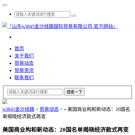
首页
关于我们
贸易动态
贸易资讯
联系我们
js3845金沙线路
>
贸易动态
>
»
美国商业构和新动态：20国名
单揭晓经济款式再变
美国商业构和新动态：20国名单揭晓经济款式再变