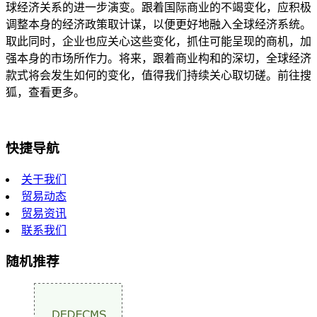
球经济关系的进一步演变。跟着国际商业的不竭变化，应积极
调整本身的经济政策取计谋，以便更好地融入全球经济系统。
取此同时，企业也应关心这些变化，抓住可能呈现的商机，加
强本身的市场所作力。将来，跟着商业构和的深切，全球经济
款式将会发生如何的变化，值得我们持续关心取切磋。前往搜
狐，查看更多。
快捷导航
关于我们
贸易动态
贸易资讯
联系我们
随机推荐