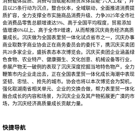
消费载体提质、消费勾当赋能和商贸从体提能“六大工程”；并
且以25条行动为沉点，整合伙本，全域联动，全面推进消费提
质扩容，全力支撑全市实施商品消费升级、力争2025年全市社
会消费品零售总额增速达5%、高于全国平均程度，贸易添加
值增速6%以上、高于全市P增速，从而帮推沉庆商务经济高质
量成长。沉庆做为全国表里贸一体化试点省市之一，沉庆办事
商业取数字商业协会正在商务委员会的委托下，携沉庆买卖团
共20多家企业，盛拆表态本次博览会。沉庆买卖团企业涵盖绿
色食物、农业特产、健康摄生、文化创意、机械设备等行业，
参展产物无一破例的表现了沉庆深度挖掘当地特色物产，全力
鞭策市内企业走出去，正在全国表里贸一体化成长海潮中表现
坚韧、忠怯、、抢先的城市。协会也将以本次博览会为契机，
强化取湖南省相关单元、企业的交换合做，帮力表里贸一体化
融合成长的内容和场景，为沉庆企业及其产物拓展更广漠的市
场，为沉庆经济高质量成长贡献力量。
快捷导航