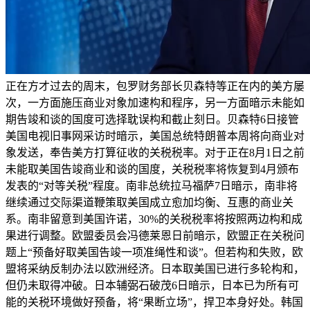
正在方才过去的周末，包罗财务部长贝森特等正在内的美方屡
次，一方面施压商业对象加速构和程序，另一方面暗示未能如
期告竣和谈的国度可选择耽误构和截止刻日。贝森特6日接管
美国电视旧事网采访时暗示，美国总统特朗普本周将向商业对
象发送，奉告美方打算征收的关税税率。对于正在8月1日之前
未能取美国告竣商业和谈的国度，关税税率将恢复到4月颁布
发表的“对等关税”程度。南非总统拉马福萨7日暗示，南非将
继续通过交际渠道鞭策取美国成立愈加均衡、互惠的商业关
系。南非留意到美国许诺，30%的关税税率将按照两边构和成
果进行调整。欧盟委员会冯德莱恩日前暗示，欧盟正在关税问
题上“预备好取美国告竣一项准绳性和谈”。但若构和失败，欧
盟将采纳反制办法以欧洲经济。日本取美国已进行多轮构和，
但仍未取得冲破。日本辅弼石破茂6日暗示，日本已为所有可
能的关税环境做好预备，将“果断立场”，捍卫本身好处。韩国