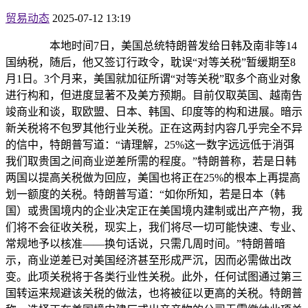
贸易动态
2025-07-12 13:19
本地时间7日，美国总统特朗普发给日韩及南非等14
国纳税，随后，他又签订行政令，耽误“对等关税”暂缓期至8
月1日。3个月来，美国就加征所谓“对等关税”取多个商业对象
进行构和，但进度显著不及美方预期。目前仅取英国、越南告
竣商业和谈，取欧盟、日本、韩国、印度等的构和进展。暗示
新关税将不包罗其他行业关税。正在这两封内容几乎完全不异
的信中，特朗普写道：“请理解，25%这一数字远远低于消弭
我们取贵国之间商业逆差所需的程度。”特朗普称，若是日韩
两国以提高关税做为回应，美国也将正在25%的根本上再提高
划一额度的关税。特朗普写道：“如你所知，若是日本（韩
国）或贵国境内的企业决定正在美国境内建制或出产产物，我
们将不会征收关税，现实上，我们将尽一切可能快速、专业、
常规地予以核准——换句话说，只需几周时间。”特朗普暗
示，商业逆差已对美国经济甚至形成严沉，因而必需做出改
变。此项关税将于各类行业性关税。此外，任何试图通过第三
国转运来规避该关税的做法，也将被征以更高的关税。特朗普