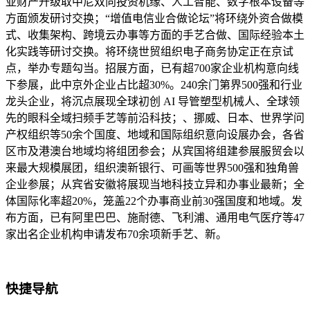
亚财产升级取中尼双向投资机缘、人工智能、数字根本设备等
方面颁发研讨交换；“增值电信业合做论坛”将环绕外资合做模
式、收集架构、跨境云办事等方面的手艺合做、国际经验本土
化实践等研讨交换。将环绕世贸组织电子商务协定正在京试
点，举办专题勾当。招展方面，已有超700家企业机构意向线
下参展，此中京外企业占比超30%。240余门第界500强和行业
龙头企业，将沉点展现全球初创 AI 导管塑型机械人、全球领
先的眼科全域扫频手艺等前沿科技；、挪威、日本、世界学问
产权组织等50余个国度、地域和国际组织意向设展办会，各省
区市及港澳台地域均将组团参会；从宾国将组建参展服贸会以
来最大规模展团，组织澳新银行、可画等世界500强和独角兽
企业参展；从宾省安徽将展现当地科技立异和办事业最新；全
体国际化率超20%，笼盖22个办事商业前30强国度和地域。发
布方面，已有阿里巴巴、施耐德、飞利浦、通用电气医疗等47
家出名企业机构申请发布70余项新手艺、新。
快捷导航