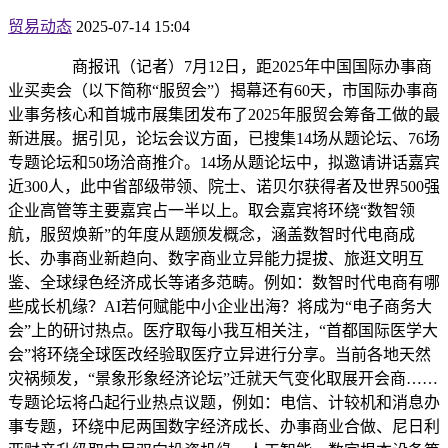
贸易动态
2025-07-14 15:04
商报讯（记者）7月12日，距2025年中国国际办事商
业买卖会（以下简称“服贸会”）揭幕还有60天，市国际办事商
业事务核心和首城市展集团发布了2025年服贸会筹备工做的最
新进展。据引见，论坛会议方面，已搜集14场从题论坛、76场
专题论坛和50场洽商推介。14场从题论坛中，拟邀请讲话嘉宾
近300人，此中省部级带领、院士、诺贝尔获得者及世界500强
企业高管等主要嘉宾占一半以上。取会嘉宾将环绕“数智领
航，服贸焕新”的年度从题颁发概念，涵盖数智时代电商成
长、办事商业新趋向、数字商业立异能力提拔、旅逛文明互
鉴、全球绿色经济成长等诸多范畴。例如：数智时代电商有哪
些成长机缘？AI若何赋能中小企业出海？将成为“电子商务大
会”上的研讨热点。医疗取每小我互相关注，“首都国际医学大
会”将环绕全球医改经验取医疗立异进行分享。当前各地天然
灾祸频发，“景象形象经济论坛”迁就天气变化取展开会商……
专题论坛将凸起行业热点议题，例如：电信、计较机和消息办
事专题，环绕中尼两国数字经济成长、办事商业合做、尼日利