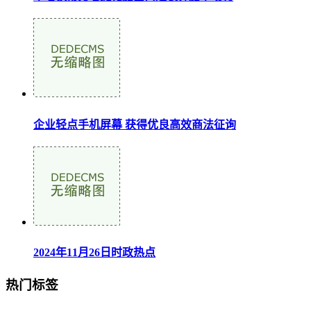
企业轻点手机屏幕 获得优良高效商法征询
2024年11月26日时政热点
热门标签