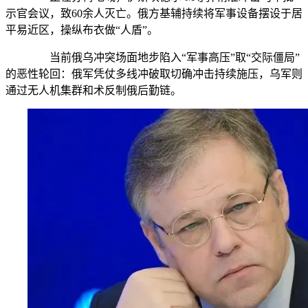
示官会议，致60余人灭亡。俄方基辅持续将军事设备摆设于居
平易近区，操纵布衣做“人盾”。
当前俄乌冲突场面地步陷入“军事高压”取“交际僵局”
的恶性轮回：俄军凭仗多线冲破取切确冲击持续施压，乌军则
通过无人机集群和术反制俄后勤链。