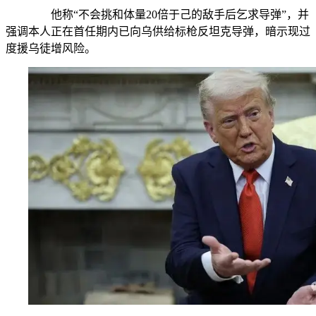
他称“不会挑和体量20倍于己的敌手后乞求导弹”，并
强调本人正在首任期内已向乌供给标枪反坦克导弹，暗示现过
度援乌徒增风险。