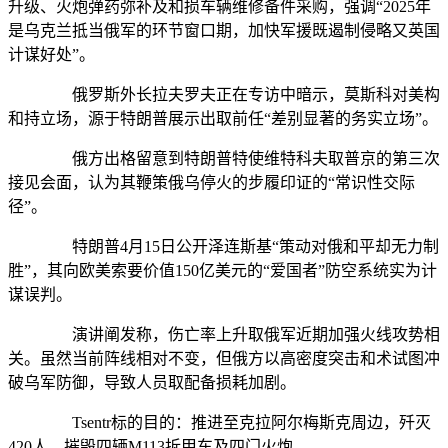
升级、火炮弹药弥补及和损车辆维修备件采购，强调“2025年
是乌克兰抵当俄军的环节窗口期，加快军援既遏制侵略又英国
计谋好处”。
俄罗斯外长拉夫罗夫正在专访中暗示，莫斯科对美构
和持立场，源于特朗普展示出取前任“差别显著的务实立场”。
俄方出格留意到特朗普特使维特科夫取普京的第三次
接见会面，认为其鞭策俄乌停火的步履印证的“常识性交际
径”。
特朗普4月15日公开泽连斯基“策动对俄和平却无力制
胜”，其向欧美索要价值150亿美元的“爱国者”防空系统实为计
谋误判。
演讲阐发称，伤亡率上升取俄军近期加强火线攻势相
关。虽然当前阵线相对不变，但俄方以高密度突击和术试图冲
破乌军防御，导致人员取配备损耗加剧。
Tsentr标的目的：推进至克拉阿尔梅斯克周边，歼灭
420人，摧毁四辆M113拆甲车及四门火炮。