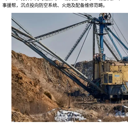
事援帮，沉点投向防空系统、火炮及配备维修范畴。