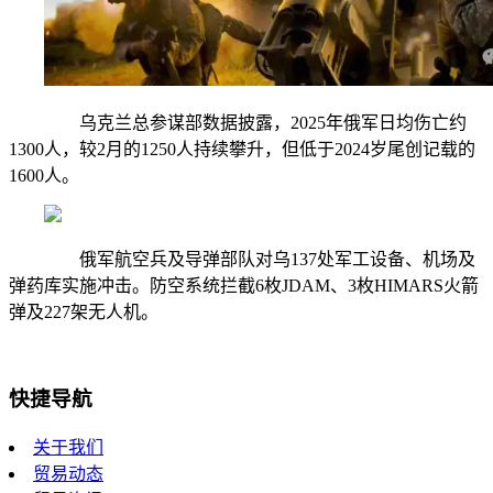
乌克兰总参谋部数据披露，2025年俄军日均伤亡约
1300人，较2月的1250人持续攀升，但低于2024岁尾创记载的
1600人。
俄军航空兵及导弹部队对乌137处军工设备、机场及
弹药库实施冲击。防空系统拦截6枚JDAM、3枚HIMARS火箭
弹及227架无人机。
快捷导航
关于我们
贸易动态