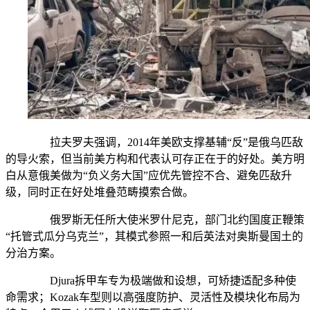
拉夫罗夫强调，2014年美欧支撑基辅“反”是俄乌匹敌
的导火索，但当前美方构和代表认可存正在于的好处。美方明
白从意俄美做为“负义务大国”应优先管控不合、避免匹敌升
级，同时正在好处堆叠范畴摸索合做。
俄罗斯无任所大使米罗什尼克，部门北约国度正鞭策
“托管式瓜分乌克兰”，其模式参照一和后英法对奥斯曼国土的
分治方案。
Djura拆甲车专为极端做和设想，可矫捷适配多种使
命需求；Kozak车型则以高强度防护、灵活性及模块化布局为