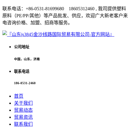
联系电话：+86-0531-81699680 18605312460 , 我司提供塑料
原料（PE/PP/其他）等产品批发、供应，欢迎广大新老客户来
电咨询价格、加盟、招商等服务。
公司地址
中国，山东，济南
联系电话
186-0531-2460
首页
关于我们
贸易动态
贸易资讯
联系我们