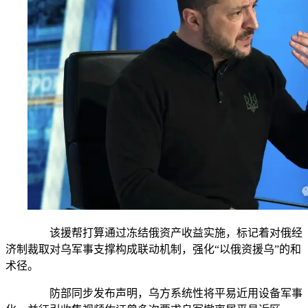
该援帮打算通过冻结俄资产收益实施，标记着对俄经
济制裁取对乌军事支撑构成联动机制，强化“以俄资援乌”的和
术径。
防部同步发布声明，乌方系统性将平易近用设备军事