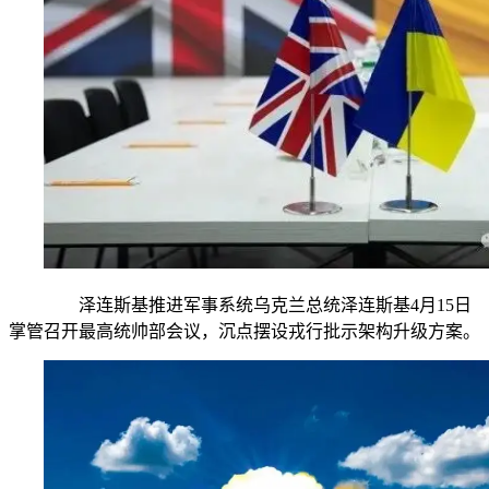
泽连斯基推进军事系统乌克兰总统泽连斯基4月15日
掌管召开最高统帅部会议，沉点摆设戎行批示架构升级方案。