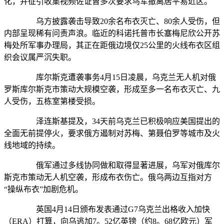
化，并征引收集视频佐证曾多次要求乌军撤离居平易近区。
乌方披露袭击导致20余名布衣灭亡、80余人受伤，但
内部呈现稀有问责声浪。临近的科诺托普市长塞梅尼欣公开苏
梅处所军事办理局，其正在距俄边境仅25公里的火线布衣区组
织会议属严沉失职。
库尔斯克遭袭事务4月15日凌晨，乌克兰无人机对俄
罗斯库尔斯克市策动大规模空袭，形成至多一名布衣灭亡、九
人受伤，五栋室第楼受损。
泽连斯基提及，34天前乌克兰已积极响应美国提出的
全面无前提停火，要求俄方遏制对苏梅、第聂伯罗等城市及火
线地域的持续。
俄军通过多线协同做和取得显著进展，乌军对俄库尔
斯克市策动无人机空袭，形成布衣伤亡。俄乌两边互指对方
“操纵布衣”加剧危机。
英国4月14日颁布发表通过G7乌克兰出格收入加快
（ERA）打算，向乌逃加7。52亿英镑（约8。68亿欧元）军