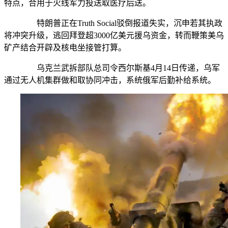
特点，合用于火线军力投送取医疗后送。
特朗普正在Truth Social驳倒报道失实，沉申若其执政
将冲突升级，逃回拜登超3000亿美元援乌资金，转而鞭策美乌
矿产结合开辟及核电坐接管打算。
乌克兰武拆部队总司令西尔斯基4月14日传递，乌军
通过无人机集群做和取协同冲击，系统俄军后勤补给系统。