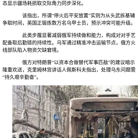
态显示疆场耗损取交际角力同步深化。
该指出，所谓“停火后平安放置”实则为从头武拆基辅
争取时间，英国正锻炼数万名乌甲士员，预示冲突可能升级。
此类步履显著减弱俄军持续做和能力，构成对对手艺
配备取后勤链的持续性。乌军通过精准冲击运输节点，俄方火
线部队陷入物资欠缺窘境。
俄方对特朗普“以资本合做替代军事匹敌”的建议暗示
隆重欢送，克里姆林宫讲话人佩斯科夫指出，处理乌东问题需
“持久艰辛勤奋”。