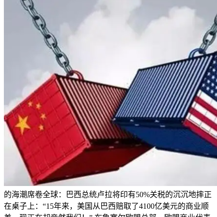
的海潮席卷全球：巴西总统卢拉将印有50%关税的沉沉地摔正
在桌子上：“15年来，美国从巴西赔取了4100亿美元的商业顺