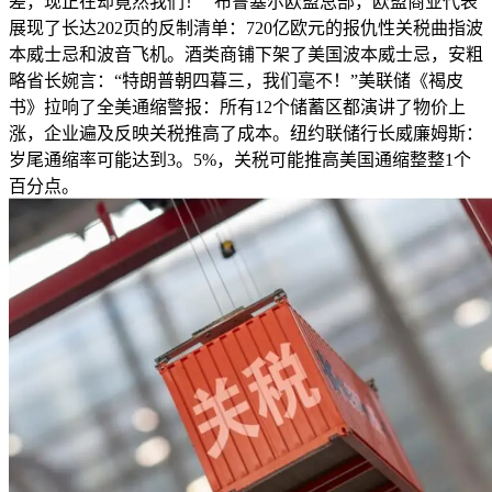
差，现正在却竟然我们！” 布鲁塞尔欧盟总部，欧盟商业代表
展现了长达202页的反制清单：720亿欧元的报仇性关税曲指波
本威士忌和波音飞机。酒类商铺下架了美国波本威士忌，安粗
略省长婉言：“特朗普朝四暮三，我们毫不！”美联储《褐皮
书》拉响了全美通缩警报：所有12个储蓄区都演讲了物价上
涨，企业遍及反映关税推高了成本。纽约联储行长威廉姆斯：
岁尾通缩率可能达到3。5%，关税可能推高美国通缩整整1个
百分点。