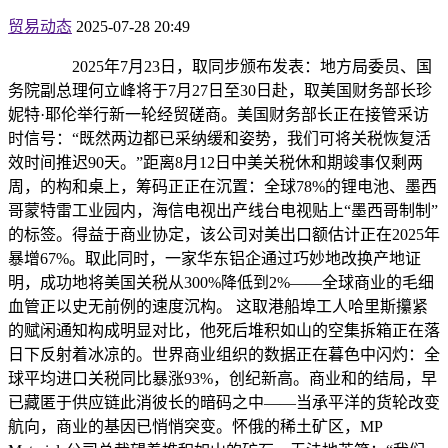
贸易动态
2025-07-28 20:49
2025年7月23日，取同步颁布发表：地方局委员、国
务院副总理何立峰将于7月27日至30日赴，取美国财务部长珍
妮特·耶伦举行新一轮经贸磋商。美国财务部长正在接管采访
时信号：“既然两边都已采纳缓和姿势，我们可将关税恢复活
效时间推迟90天。”距离8月12日中美关税休和期竣事仅剩两
周，的构和桌上，筹码正正在沉置：全球78%的锂电池、墨西
哥蒙特雷工业园内，海信电视出产线台电视贴上“墨西哥制制”
的标签。得益于商业协定，该公司对美出口额估计正在2025年
暴增67%。取此同时，一家华东铝企通过巧妙地改换产地证
明，成功地将美国关税从300%降低到2%——全球商业的毛细
血管正以史无前例的速度沉构。 这取港船埠工人哈里斯攥紧
的赋闲通知构成明显对比，他死后堆积如山的空集拆箱正在落
日下反射着冰凉的。世界商业组织的数据正在暮色中闪灼：全
球平均进口关税同比暴涨93%，创纪新高。商业和的结局，早
已藏匿于供应链此消彼长的暗码之中——当承平洋的货轮改变
航向，商业的基因已悄悄突变。怀俄的稀土矿区，MP