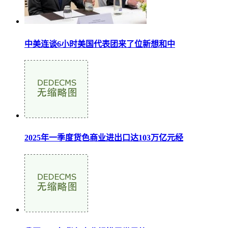
中美连谈6小时美国代表团来了位新想和中
2025年一季度货色商业进出口达103万亿元经