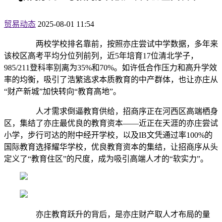
贸易动态
2025-08-01 11:54
两校学校排名靠前，按照亦庄尝试中学数据，多年来
该校区高考平均分位列前列，近5年培育17位清北学子，
985/211登科率别离为35%和70%。如许低合作压力和高升学效
率的均衡，吸引了浩繁逃求本质教育的中产群体，也让亦庄从
“财产新城”加快转向“教育高地”。
人才需求倒逼教育供给，招商序正在河西区高端栖身
区，集结了亦庄最优良的教育资本——近正在天涯的亦庄尝试
小学，步行可达的附中经开学校，以及IB文凭通过率100%的
国际教育选择耀华学校，优良教育资本的集结，让招商序从头
定义了“教育住区”的尺度，成为吸引高端人才的“软实力”。
亦庄教育跃升的背后，是亦庄财产取人才布局的量