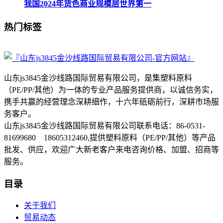
我国2024年货色商业规模居世界第一
热门标签
山东js3845金沙线路国际贸易有限公司，是集塑料原料
（PE/PP/其他）为一体的专业产品服务提供商，以诚信务实，
携手共赢的经营理念深耕细作，十六年砥砺前行，深耕市场服
务客户。
山东js3845金沙线路国际贸易有限公司联系电话：86-0531-
81699680 18605312460,提供塑料原料（PE/PP/其他）等产品
批发、供应，欢迎广大新老客户来电咨询价格、加盟、招商等
服务。
目录
关于我们
贸易动态