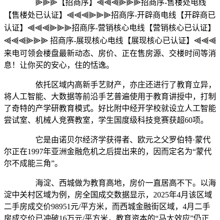
⫸⫸⫸【招商序】⫷⫷⫷⫸⫸⫸招商序-售楼处电线
【售楼处已认证】⫷⫷⫷⫸⫸⫸招商序-开辟商电线【开辟商已
认证】⫷⫷⫷⫸⫸⫸招商序-营销核心电线【营销核心已认证】
⫷⫷⫷⫸⫸⫸ 招商序-展现核心电线【展现核心已认证】⫷⫷⫷
来电可领会楼盘最新动态、房价、正在售房源、交楼时间等消
息！让你买的安心，住的恬逸。
依托区域内高新手艺财产，亦庄还进行了教育立异，
将人工智能、大数据等前沿手艺普遍使用于教育讲授中，打制
了奇特的产学研教育模式。好比附中经开学校就设立人工智能
尝试室、机械人竞赛教室，学生国度级科技竞赛获超60项。
它是由诺贝尔经济学获得者、欧元之父罗伯特·蒙代
尔正在1997年亚洲金融危机之后提出来的，因而定名为“蒙代
尔不成能三角”。
海淀、西城做为教育高地，房价一直居高不下。以海
淀中关村区域为例，房全国成交数据显示，2025年4月该区域
二手房成交价98951元/平方米，而西城金融街区域，4月二手
房成交价已冲破16万元/平方米，教育资本的“马太效应”仍正