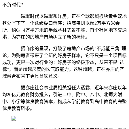
不负时代？
璀璨时代以璀璨系洋房，正在全球影城板块黄金双地
铁处写下了一个跃级糊口谜底；招商玺则以超2万平方米会
所、约6。4万平方米的半藏丛林式景不雅、首个社区地下交通
港，为亦庄的房地产市场树立了新的标杆。
招商序的呈现，打破了房地产市场的“不成能三角”理
论，为购房者带来了全新的好房子样本，它不只是一个项目标
成功，更是一次对行业的：好房子的终极形态，从来不是“达
标”，而是超越尺度的怯气取能力。这种超越，正在亦庄的产
城融合布景下更具意味意义。
据亦庄社会事业局相关担任人透露，近年来亦庄以年
均20亿元教育财务投入，引进二中、附中、八中、北师大附
中、小学等优良教育资本，构成从学前教育到高中教育的完整
优良教育链条。