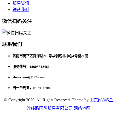
贸易资讯
联系我们
微信扫码关注
联系我们
济南市历下区舜海路219号华创观礼中心4号楼26层
服务热线：18605312460
zhanxiaoni@126.com
周一至周五，08:30-17:00
© Copyright 2020. All Rights Reserved. Theme by
山东js3845金
沙线路国际贸易有限公司
网站地图