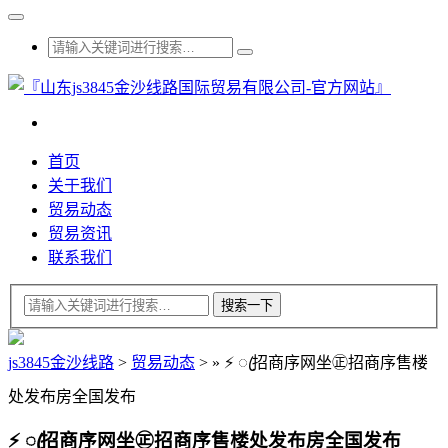
首页
关于我们
贸易动态
贸易资讯
联系我们
js3845金沙线路
>
贸易动态
>
»
⚡ ꦿ招商序网坐㊣招商序售楼
处发布房全国发布
⚡ ꦿ招商序网坐㊣招商序售楼处发布房全国发布