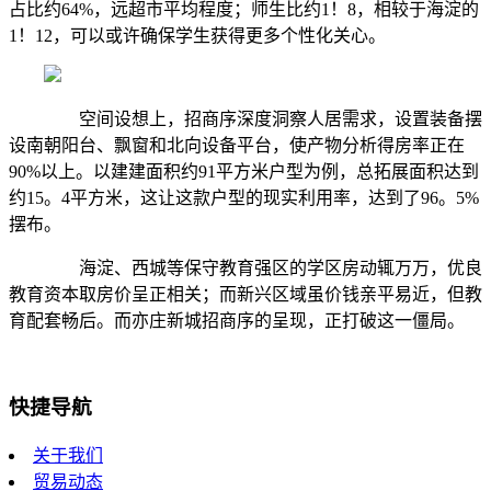
占比约64%，远超市平均程度；师生比约1！8，相较于海淀的
1！12，可以或许确保学生获得更多个性化关心。
空间设想上，招商序深度洞察人居需求，设置装备摆
设南朝阳台、飘窗和北向设备平台，使产物分析得房率正在
90%以上。以建建面积约91平方米户型为例，总拓展面积达到
约15。4平方米，这让这款户型的现实利用率，达到了96。5%
摆布。
海淀、西城等保守教育强区的学区房动辄万万，优良
教育资本取房价呈正相关；而新兴区域虽价钱亲平易近，但教
育配套畅后。而亦庄新城招商序的呈现，正打破这一僵局。
快捷导航
关于我们
贸易动态