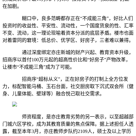
在加剧。
糊口中，良多范畴都存正在“不成能三角”，好比人们
投资时的收益性、平安性、流动性，一个国度货泉的性、汇率
不变、流动，这一理论现喻着资本分派的底层矛盾。楼市也面
对着雷同的窘境：低总价、优学区、好房子，三者难以兼得。
通过深度绑定亦庄新城的财产兴起、教育资本升级，
招商序以首付100万元起的超高性价比和“好房子”产物改革，
让楼市“不成能三角”成为了可能。
招商序“超标从义”，正在好房子的打制上全方位发
力，标配智能马桶、玉石台面，社交厨房取下沉式双会所（健
身、儿童体能、壁球等）融合悦己取社交需求。
师资程度，是亦庄教育劣势的另一表示，以至超越部
门城六区学校，成为其教育质量的焦点保障。据上述担任人透
露，截至本年3月，亦庄教师步队约2109人，硕士及以上学历