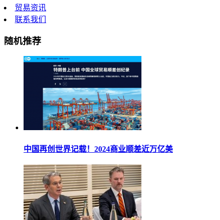
贸易资讯
联系我们
随机推荐
中国再创世界记载！2024商业顺差近万亿美