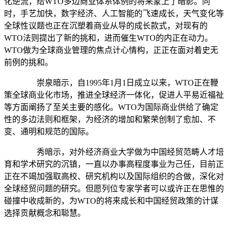
化逆流，给WTO多边商业体系体例的将来蒙上了暗影。同
时，手艺加快，数字经济、人工智能的飞速成长，天气变化等
全球性议题也正在沉塑着商业从导的成长款式，对现有的
WTO法则提出了新的挑和，进而催生WTO的内正在动力。
WTO做为全球商业管理的焦点计心情构，正正在面对着史无
前例的挑和。
崇泉暗示，自1995年1月1日成立以来，WTO正在鞭
策全球商业化市场，推进全球经济一体化，促进人平易近福祉
等方面阐扬了至关主要的感化。WTO为国际商业供给了确定
性的多边法则和框架，为经济的增加和繁荣创制了愈加、不
变、通明和规范的国际。
秀暗示，对外经济商业大学做为中国经贸范畴人才培
育和学术研究的沉镇，一直以办事高程度事业为己任，目前正
正在不竭加强取高校、研究机构以及国际组织的合做，深化对
全球经贸问题的研究。但愿列位专家学者可以或许正在思惟的
碰撞中收成新的，为WTO的将来成长和中国经贸政策的计谋
选择贡献概念和聪慧。