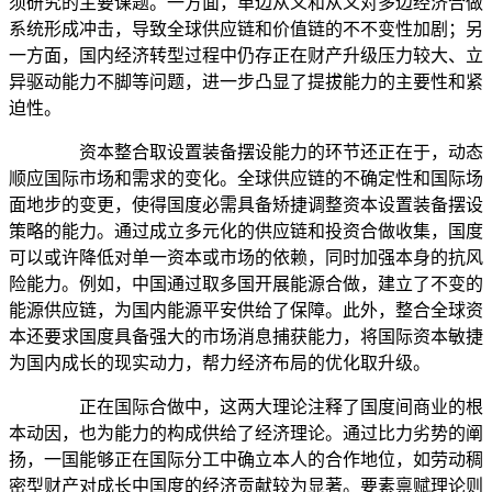
须研究的主要课题。一方面，单边从义和从义对多边经济合做
系统形成冲击，导致全球供应链和价值链的不不变性加剧；另
一方面，国内经济转型过程中仍存正在财产升级压力较大、立
异驱动能力不脚等问题，进一步凸显了提拔能力的主要性和紧
迫性。
资本整合取设置装备摆设能力的环节还正在于，动态
顺应国际市场和需求的变化。全球供应链的不确定性和国际场
面地步的变更，使得国度必需具备矫捷调整资本设置装备摆设
策略的能力。通过成立多元化的供应链和投资合做收集，国度
可以或许降低对单一资本或市场的依赖，同时加强本身的抗风
险能力。例如，中国通过取多国开展能源合做，建立了不变的
能源供应链，为国内能源平安供给了保障。此外，整合全球资
本还要求国度具备强大的市场消息捕获能力，将国际资本敏捷
为国内成长的现实动力，帮力经济布局的优化取升级。
正在国际合做中，这两大理论注释了国度间商业的根
本动因，也为能力的构成供给了经济理论。通过比力劣势的阐
扬，一国能够正在国际分工中确立本人的合作地位，如劳动稠
密型财产对成长中国度的经济贡献较为显著。要素禀赋理论则