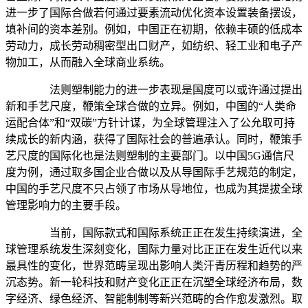
进一步了国际合做若何通过要素流动优化资本设置装备摆设，
填补间的资本差别。例如，中国正在初期，依赖丰硕的低成本
劳动力，成长劳动稠密型出口财产，如纺织、轻工业和电子产
物加工，从而融入全球商业系统。
法则塑制能力的进一步表现是国度可以或许通过提出
新和手艺尺度，鞭策全球合做的立异。例如，中国的“人类命
运配合体”和“双碳”方针计谋，为全球管理注入了公允取可持
续成长的新内涵，获得了国际社会的普遍承认。同时，鞭策手
艺尺度的国际化也是法则塑制的主要部门。以中国5G通信尺
度为例，通过取多国企业合做以及从导国际手艺规范的制定，
中国的手艺尺度不只占领了市场从导地位，也成为其提拔全球
管理影响力的主要手段。
当前，国际款式和国际系统正正在发生持续演进，全
球管理系统发生深刻变化，国际力量对比正正在发生近代以来
最具性的变化，世界范畴呈现出影响人类汗青历程和趋势的严
沉态势。新一轮科技和财产变化正正在沉塑全球经济布局，数
字经济、绿色经济、智能制制等新兴范畴的合作愈发激烈。取