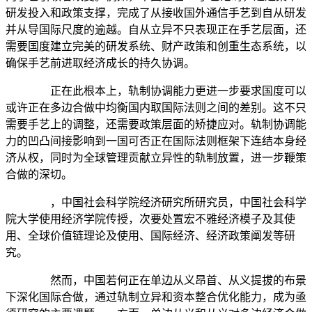
研发投入和政策支撑，完成了从接收国外通信手艺到自从研发
并从导国际尺度的逾越。自从立异不只表现正在手艺层面，还
需要国度建立完美的研发系统、财产政策和创重生态系统，以
确保手艺前进取经济成长的持久协调。
正在此根本上，轨制协调能力更进一步要求国度可以
或许正在多边合做中均衡国内取国际法则之间的差别。这不只
需要手艺上的调整，还需要政策层面的矫捷应对。轨制协调能
力的凹凸间接影响到一国可否正在国际法则框架下连结本身经
济从权，同时为全球管理贡献立异性的轨制放置，进一步鞭策
合做的深切。
，中国社会科学院经济研究所研究员，中国社会科学
院大学使用经济学院传授，次要处置宏不雅经济模子及其使
用、全球价值链理论及使用、国际经济、经济政策阐发等研
究。
然而，中国若何正在单边从义昂首、从义提拔的布景
下深化国际合做，通过轨制立异和资本整合优化能力，成为亟