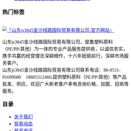
热门标签
山东js3845金沙线路国际贸易有限公司，是集塑料原料
（PE/PP/其他）为一体的专业产品服务提供商，以诚信务实，
携手共赢的经营理念深耕细作，十六年砥砺前行，深耕市场服
务客户。
山东js3845金沙线路国际贸易有限公司联系电话：86-0531-
81699680 18605312460,提供塑料原料（PE/PP/其他）等产品
批发、供应，欢迎广大新老客户来电咨询价格、加盟、招商等
服务。
目录
关于我们
贸易动态
贸易资讯