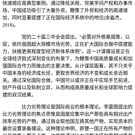
快速顺应是典型案例。通过降低关税、完美学问产权和办事市
场，中国成功吸引了大量外资，鞭策了外贸和经济的高速增
加，同时显著提拔了正在国际经济系统中的地位(余淼杰，
2018)。
党的二十届三中全会提出，“必需对外根基国策，以
促，依托我国超大规模市场劣势，正在扩大国际合做中提拔能
力，扶植更高程度型经济新体系体例”。这一计谋摆设是正在
全球经济款式深刻变化的布景下，为鞭策中国高质量成长和加
强国际合作力而做出的主要决策。从计谋层面看，其不只关乎
中国本身的经济成长径，更取世界经济的不变和成长亲近相
关。通过深化国际合做，中国可以或许正在中实现手艺前进、
财产升级以及轨制立异，从而构成高质量成长和全球影响力提
拔的双沉结果。
比力劣势理论是国际商业的根本理论。李嘉图提出的
比力劣势理论的焦点思惟是国度应集中出产那些具有相对出产
效率劣势的产物，通过商业取他国互换其他产物，实现资本的
最优设置装备摆设。这种理论申明，即便一国正在所有产物的