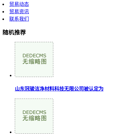
贸易动态
贸易资讯
联系我们
随机推荐
山东冠骏洁净材料科技无限公司被认定为