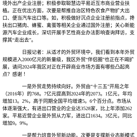
境外出产企业注册；积极参取聪慧边平易近互市商业营业扶
植。正在优出方面，次要是帮推自治区特色农食产物扩大出
口、便当汽车出口等。如，积极做好沉点企业注册前指点，搀
扶出口猪肉、蜂蜜、禽蛋等相关企业通过国外注册；关心新能
源汽车企业成长，深切开展手艺性商业办法影响查询拜访，支
撑其“走出去”。
日报记者：从适才的外贸环境中，我们看到本年外贸
规模进入2000亿元的新量级，我区外贸“伴侣圈”也正在不竭扩
展，请问2024年我区对正在开辟商业市场方面有哪些凸起亮
点？感谢 ！
一是外贸走势持续向好。外贸由“十三五”开局之年
（2016年）的768。7亿元提高到2024年的2073。1亿元，年均
增加13。2%，高于同期全国平均增速5。6个百分点。市场从
体逐渐强大，有进出口营业的企业达3528家，比上年添加262
家。平易近营企业是外贸从力军，进出口1634。3亿元，同比
增加9。9%。
一是帮力培育外贸新动能。次要是支撑新业态新模式