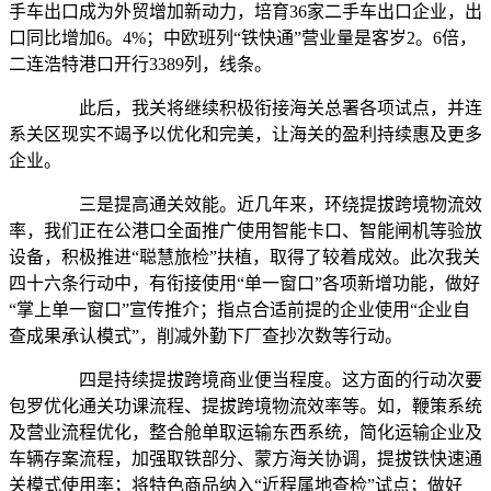
手车出口成为外贸增加新动力，培育36家二手车出口企业，出
口同比增加6。4%；中欧班列“铁快通”营业量是客岁2。6倍，
二连浩特港口开行3389列，线条。
此后，我关将继续积极衔接海关总署各项试点，并连
系关区现实不竭予以优化和完美，让海关的盈利持续惠及更多
企业。
三是提高通关效能。近几年来，环绕提拔跨境物流效
率，我们正在公港口全面推广使用智能卡口、智能闸机等验放
设备，积极推进“聪慧旅检”扶植，取得了较着成效。此次我关
四十六条行动中，有衔接使用“单一窗口”各项新增功能，做好
“掌上单一窗口”宣传推介；指点合适前提的企业使用“企业自
查成果承认模式”，削减外勤下厂查抄次数等行动。
四是持续提拔跨境商业便当程度。这方面的行动次要
包罗优化通关功课流程、提拔跨境物流效率等。如，鞭策系统
及营业流程优化，整合舱单取运输东西系统，简化运输企业及
车辆存案流程，加强取铁部分、蒙方海关协调，提拔铁快速通
关模式使用率；将特色商品纳入“近程属地查检”试点；做好