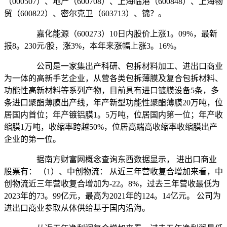
（000507）、地产（600708）、上海临港（600848）、上海物
贸（600822）、密尔克卫（603713）、锦？。
嘉化能源（600273）10日内股价上涨1。09%，最新
报8。230元/股，涨3%，本年来涨幅上涨3。16%。
公司是一家集出产科研、包拆材料加工、进出口商业
为一体的高新手艺企业，从营各类包拆薄膜及复合包拆材料、
功能性高新材料等系列产物，目前具有进口镀膜设备5条，多
条进口聚酯薄膜出产线，年产新型功能性聚酯薄膜20万吨，位
居国内首位；年产镀铝膜1。5万吨，位居国内第一位；年产收
缩膜1万吨，收缩率跨越50%，位居高端高收缩率收缩膜出产
企业的第一位。
据南方财富网概念查询东西数据显示， 进出口商业
股票有： （1）、中创物流： 从近三年营收复合增加来看，中
创物流近三年营收复合增加为-22。8%，过去三年营收最低为
2023年的73。99亿元，最高为2021年的124。14亿元。 公司为
进出口商业参取从体供给基于国内沿海。