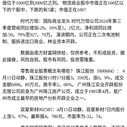
值位于1000亿到2000亿之列。 物流商业股中市值正在100亿以
下的个股中，下跌的有5家；市值正在100！
时代万恒：国际商业龙头 时代万恒公司2024年第三
季度营收同比增加-29。16%至1。2亿元，净利润同比增
加-50。79%至927。79万。 演讲期内，公司正在二次电池制
制、服拆进出口商业、林业资本开辟。
数据由南方财富网供给，仅供参考，不形成投资，据
此操做，风险自担。股市有风险，投资需隆重。
零售商业股票概念有哪些？ 珠江股份（600684）： 4
月15日动静，珠江股份11时17分报3。350元，涨0。9%，成交
金额6006。89万元，换手率2。06%。 广州珠江实业开辟股份
无限公司前身为广州珠江房产公司，成立于1985年4月，是广
州市成立最早的房地产分析开辟企业之一。
双星新材002585：4月15日动静，双星新材7日内股价
上涨3。97%，最新报4。780元，市盈率为-32。74。