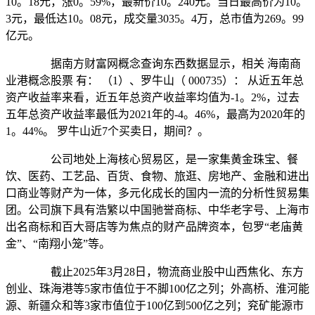
10。18元，涨0。59%，最新价10。240元。当日最高价为10。
3元，最低达10。08元，成交量3035。4万，总市值为269。99
亿元。
据南方财富网概念查询东西数据显示，相关 海南商
业港概念股票 有： （1）、罗牛山（ 000735）： 从近五年总
资产收益率来看，近五年总资产收益率均值为-1。2%，过去
五年总资产收益率最低为2021年的-4。46%，最高为2020年的
1。44%。 罗牛山近7个买卖日，期间？。
公司地处上海核心贸易区，是一家集黄金珠宝、餐
饮、医药、工艺品、百货、食物、旅逛、房地产、金融和进出
口商业等财产为一体，多元化成长的国内一流的分析性贸易集
团。公司旗下具有浩繁以中国驰誉商标、中华老字号、上海市
出名商标和百大哥店等为焦点的财产品牌资本，包罗“老庙黄
金”、“南翔小笼”等。
截止2025年3月28日，物流商业股中山西焦化、东方
创业、珠海港等5家市值位于不脚100亿之列；外高桥、淮河能
源、新疆众和等3家市值位于100亿到500亿之列；兖矿能源市