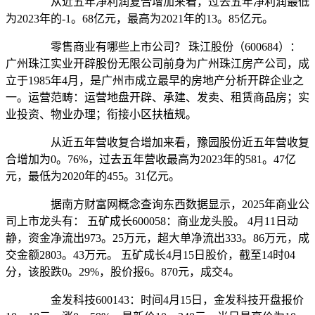
从近五年净利润复合增加来看，过去五年净利润最低
为2023年的-1。68亿元，最高为2021年的13。85亿元。
零售商业有哪些上市公司？ 珠江股份（600684）：
广州珠江实业开辟股份无限公司前身为广州珠江房产公司，成
立于1985年4月，是广州市成立最早的房地产分析开辟企业之
一。运营范畴：运营地盘开辟、承建、发卖、租赁商品房；实
业投资、物业办理；衔接小区扶植规。
从近五年营收复合增加来看，豫园股份近五年营收复
合增加为0。76%，过去五年营收最高为2023年的581。47亿
元，最低为2020年的455。31亿元。
据南方财富网概念查询东西数据显示，2025年商业公
司上市龙头有： 五矿成长600058：商业龙头股。 4月11日动
静，资金净流出973。25万元，超大单净流出333。86万元，成
交金额2803。43万元。 五矿成长4月15日股价，截至14时04
分，该股跌0。29%，股价报6。870元，成交4。
金发科技600143：时间4月15日，金发科技开盘报价