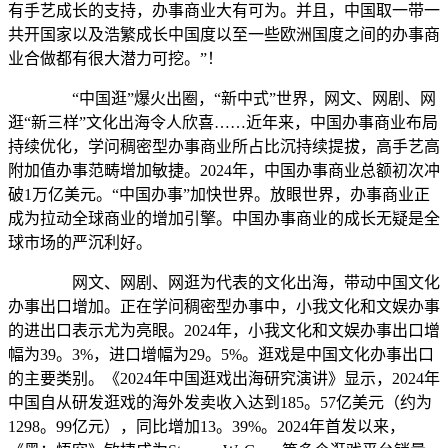
有手艺成长的支持，办事商业大有可为。并且，中国取一带一
共开国家以及浩繁成长中国度以至一些欧洲国度之间的办事商
业合做都有很大潜力可挖。”！
“中国逛”爆火出圈，“新中式”世界，网文、网剧、网
逛“新三样”文化出海令人欣喜……近年来，中国办事商业布局
持续优化，学问稠密型办事商业所占比沉持续提拔，高手艺高
附加值办事范畴增加敏捷。2024年，中国办事商业总额初次冲
破1万亿美元。“中国办事”加快世界。放眼世界，办事商业正
成为拉动全球商业的增加引擎。中国办事商业的成长无疑是全
球市场的严沉利好。
网文、网剧、网逛为代表的文化出海，带动中国文化
办事出口增加。正在学问稠密型办事中，小我文化和文娱办事
的进出口表示尤为亮眼。2024年，小我文化和文娱办事出口增
幅为39。3%，进口增幅为29。5%。逛戏是中国文化办事出口
的主要类别。《2024年中国逛戏出海研究演讲》显示，2024年
中国自从研发逛戏的海外发卖收入达到185。57亿美元（约为
1298。99亿元），同比增加13。39%。2024年首发以来，