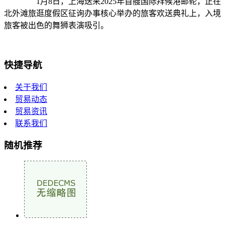
1月8日，上海送来2025年首艘国际拜候港邮轮，正在
北外滩旅逛度假区征询办事核心举办的旅客欢送典礼上，入境
旅客被出色的舞狮表演吸引。
快捷导航
关于我们
贸易动态
贸易资讯
联系我们
随机推荐