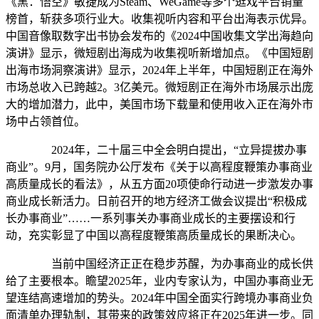
《黑：悟空》敏捷成为Steam、WeGame等多个逛戏平台销量
榜首，斩获多项行业大。收集视听内容和平台出海表示优异。
中国音像取数字出书协会发布的《2024中国收集文学出海趋向
演讲》显示，微短剧出海成为收集视听新增加点。《中国短剧
出海市场洞察演讲》显示，2024年上半年，中国短剧正在海外
市场总收入已跨越2。3亿美元。微短剧正在海外市场展示出庞
大的增加潜力，此中，美国市场下载量和使用收入正在海外市
场中占领首位。
2024年，二十届三中全会明白提出，“立异提拔办事
商业”。9月，国务院办公厅发布《关于以高程度鞭策办事商业
高质量成长的看法》，从五方面20项使命行动进一步激发办事
商业成长新活力。日前召开的地方经济工做会议提出“积极成
长办事商业”……一系列事关办事商业成长的主要摆设和行
动，充实彰显了中国以高程度鞭策高质量成长的果断决心。
当前中国经济正正在稳步苏醒，为办事商业的成长供
给了主要根本。瞻望2025年，业内专家认为，中国办事商业无
望连结高速增加的势头。2024年中国全面实行跨境办事商业负
面清单办理轨制，其带来的政策效应将正在2025年进一步。同