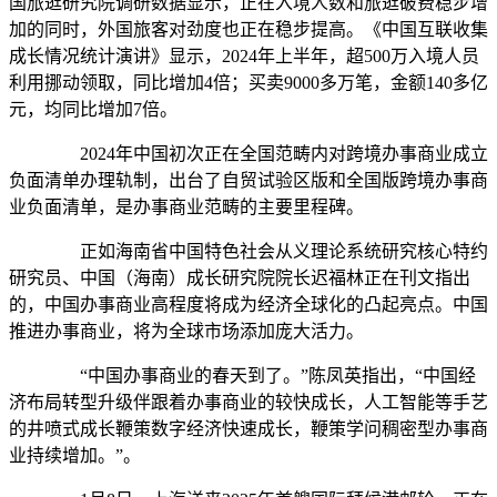
国旅逛研究院调研数据显示，正在入境人数和旅逛破费稳步增
加的同时，外国旅客对劲度也正在稳步提高。《中国互联收集
成长情况统计演讲》显示，2024年上半年，超500万入境人员
利用挪动领取，同比增加4倍；买卖9000多万笔，金额140多亿
元，均同比增加7倍。
2024年中国初次正在全国范畴内对跨境办事商业成立
负面清单办理轨制，出台了自贸试验区版和全国版跨境办事商
业负面清单，是办事商业范畴的主要里程碑。
正如海南省中国特色社会从义理论系统研究核心特约
研究员、中国（海南）成长研究院院长迟福林正在刊文指出
的，中国办事商业高程度将成为经济全球化的凸起亮点。中国
推进办事商业，将为全球市场添加庞大活力。
“中国办事商业的春天到了。”陈凤英指出，“中国经
济布局转型升级伴跟着办事商业的较快成长，人工智能等手艺
的井喷式成长鞭策数字经济快速成长，鞭策学问稠密型办事商
业持续增加。”。