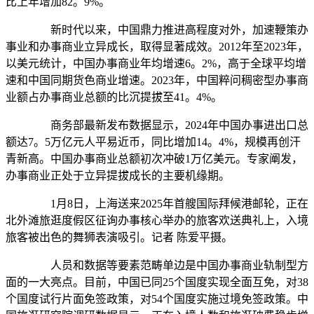
比上年增加82。9%。
新时代以来，中国鼎力推进高程度对外，加速鞭策办
事业和办事商业立异成长，取得显著成效。2012年至2023年，
以美元统计，中国办事商业年均增速6。2%，高于全球平均增
速和中国同期货色商业增速。2023年，中国粹问稠密型办事商
业额占办事商业总额的比沉提拔至41。4%。
商务部最新发布数据显示，2024年中国办事进出口总
额达7。5万亿元人平易近币，同比增加14。4%，规模再创汗
青新高。中国办事商业总额初次冲破1万亿美元。专家阐发，
办事商业正处于立异提拔成长的主要机缘期。
1月8日，上海送来2025年首艘国际拜候港邮轮，正在
北外滩旅逛度假区征询办事核心举办的旅客欢送典礼上，入境
旅客被出色的舞狮表演吸引。记者 陈爱平摄。
人员和数据等要素范畴单边是中国办事商业轨制型方
面的一大亮点。目前，中国已同25个国度实现全面互免，对38
个国度试行片面免签政策，对54个国度实施过境免签政策。中