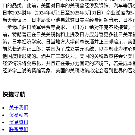
口的品类，此前，美国对日本的关税曾经涉及钢铁、汽车等沉点
日本2024财年（2024年4月1日至2025年3月31日）商业
当天会议上，日本局长小池晃就驻日美军经费问题暗示，日本已
一步添加驻日美军经费等要求，（日方）绝对不克不及接管。”
前，特朗普正在日美关税构和上提及日方应分管更多驻日美军驻
策，日本经济学家、日当地方大学前总长酒井正三郎暗示，美
前总长酒井正三郎：美国为了成立美元系统，以金融业为核心
他国度所形成的。酒井正三郎认为，美国的关税政策将会让美
经济情况将会恶化，并且正在采办力固定的环境下，若是成本
经济学上说的畅缩现象。美国的关税政策必定会遭到世界的否
快捷导航
关于我们
贸易动态
贸易资讯
联系我们