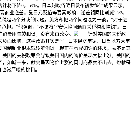
计将下降0。59%。日本财政省近日发布初步统计成果显示，
个财年呈现商业逆差。受日元贬值等要素影响，逆差额同比削减15%。
关税是两个分歧的问题，美方却把两个问题混为一谈。“对于进
承担。”他强调，“不该将平安保障问题取关税构和挂钩”。日
驻留费用告竣和谈，没有来由改变。
针对美国的关税政
负面影响，这种政策其实是“”。日本经济学家、日当地方大学
美国制制业根本就逐步消逝。现正在构成如许的环境，毫不是其
：美国的关税政策会导致美国国内的物价呈现大幅上涨，美国的
了，如斯一来，就会呈现物价上涨的同时商品卖不出去，也就是
说也常严峻的挑和。