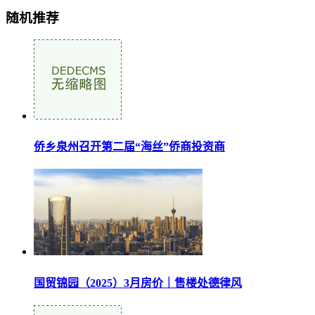
随机推荐
侨乡泉州召开第二届“海丝”侨商投资商
国贸锦园（2025）3月房价｜售楼处德律风