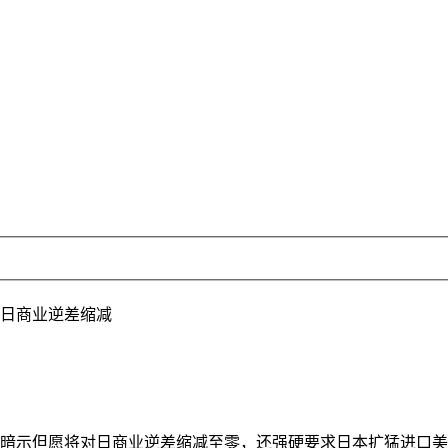
日商业逆差缩减
暗示但愿将对日商业逆差缩减至零，还强硬要求日本扩猛进口美