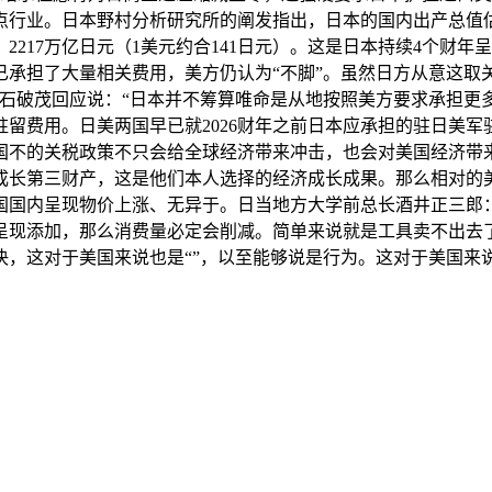
行业。日本野村分析研究所的阐发指出，日本的国内出产总值估
逆差为5。2217万亿日元（1美元约合141日元）。这是日本持续4
承担了大量相关费用，美方仍认为“不脚”。虽然日方从意这取
石破茂回应说：“日本并不筹算唯命是从地按照美方要求承担更多
留费用。日美两国早已就2026财年之前日本应承担的驻日美军
国不的关税政策不只会给全球经济带来冲击，也会对美国经济带来
成长第三财产，这是他们本人选择的经济成长成果。那么相对的
国国内呈现物价上涨、无异于。日当地方大学前总长酒井正三郎
呈现添加，那么消费量必定会削减。简单来说就是工具卖不出去
决，这对于美国来说也是“”，以至能够说是行为。这对于美国来