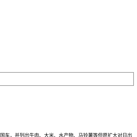
国车，并列出牛肉、大米、水产物、马铃薯等但愿扩大对日出