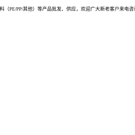
, 我司提供塑料原料（PE/PP/其他）等产品批发、供应，欢迎广大新老客