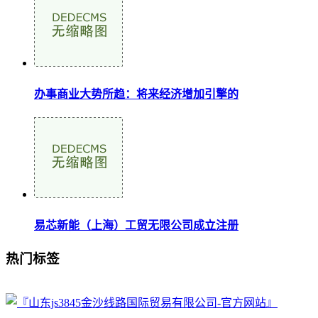
办事商业大势所趋：将来经济增加引擎的
易芯新能（上海）工贸无限公司成立注册
热门标签