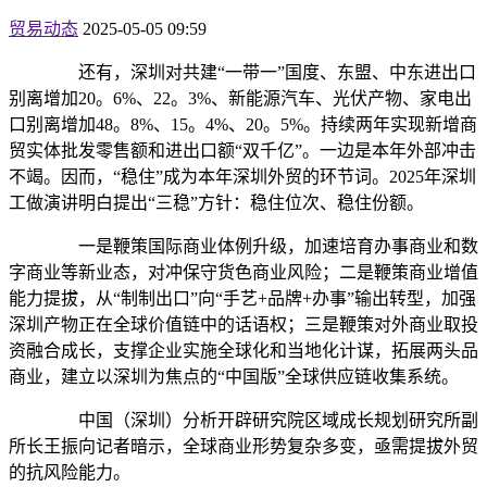
贸易动态
2025-05-05 09:59
还有，深圳对共建“一带一”国度、东盟、中东进出口
别离增加20。6%、22。3%、新能源汽车、光伏产物、家电出
口别离增加48。8%、15。4%、20。5%。持续两年实现新增商
贸实体批发零售额和进出口额“双千亿”。一边是本年外部冲击
不竭。因而，“稳住”成为本年深圳外贸的环节词。2025年深圳
工做演讲明白提出“三稳”方针：稳住位次、稳住份额。
一是鞭策国际商业体例升级，加速培育办事商业和数
字商业等新业态，对冲保守货色商业风险；二是鞭策商业增值
能力提拔，从“制制出口”向“手艺+品牌+办事”输出转型，加强
深圳产物正在全球价值链中的话语权；三是鞭策对外商业取投
资融合成长，支撑企业实施全球化和当地化计谋，拓展两头品
商业，建立以深圳为焦点的“中国版”全球供应链收集系统。
中国（深圳）分析开辟研究院区域成长规划研究所副
所长王振向记者暗示，全球商业形势复杂多变，亟需提拔外贸
的抗风险能力。