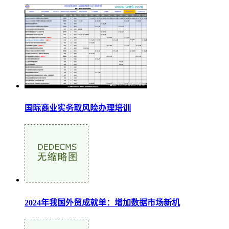
国际商业实务取风险办理培训
2024年我国外贸成就单：增加数据市场新机