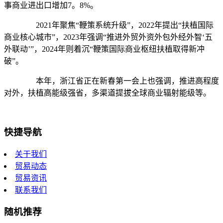
事商业进出口增加7。8%。
2021年聚焦“鞭策系统升级”，2022年提出“扶植国际
商业核心城市”，2023年强调“推进外贸外资外包外经外智‘五
外联动’”，2024年则着沉“鞭策国际商业枢纽扶植取得新冲
破”。
本年，浙江省正在新春第一会上也强调，推进高程度
对外，扶植高能级强省，多渠道提拔全球商业辐射能级等。
快捷导航
关于我们
贸易动态
贸易资讯
联系我们
随机推荐