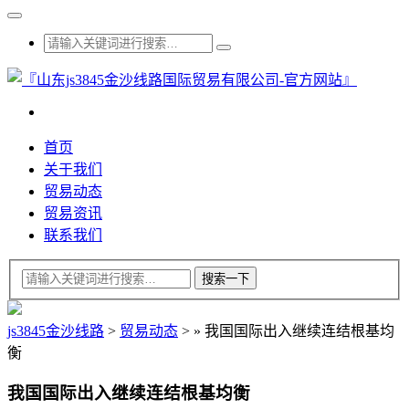
首页
关于我们
贸易动态
贸易资讯
联系我们
js3845金沙线路
>
贸易动态
>
»
我国国际出入继续连结根基均
衡
我国国际出入继续连结根基均衡