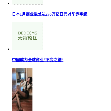
日本1月商业逆差达276万亿日元对华赤字超
中国成为全球商业“不变之锚”