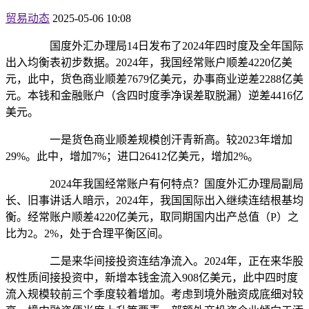
贸易动态
2025-05-06 10:08
国度外汇办理局14日发布了2024年四时度及全年国际
出入均衡表初步数据。2024年，我国经常账户顺差4220亿美
元，此中，货色商业顺差7679亿美元，办事商业逆差2288亿美
元。本钱和金融账户（含四时度季净误差取脱漏）逆差4416亿
美元。
一是货色商业顺差规模创汗青新高。较2023年增加
29%。此中，增加7%；进口26412亿美元，增加2%。
2024年我国经常账户有何特点？国度外汇办理局副局
长、旧事讲话人暗示，2024年，我国国际出入继续连结根基均
衡。经常账户顺差4220亿美元，取同期国内出产总值（P）之
比为2。2%，处于合理平衡区间。
二是来华间接投资连结净流入。2024年，正在来华股
权性质间接投资中，新增本钱金流入908亿美元，此中四时度
流入规模较前三个季度较着增加。考虑到境外融资成底细对较