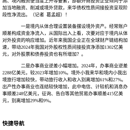
高、境内融资便当度上升等要素，部额外商投资企业倾向于添
加当地融资、削减或境外贷款，来华债权性质间接投资呈现阶
段性净流出。（记者 葛孟超）！
一是境内从体合理设置装备摆设境外资产。经常账户
顺差构成资金净流入，从国际出入上看，次要对应于境内从体
对外投资的响应增加。近年来我国企业正在全球财产链结构加
速，带动2024年我国对外股权性质间接投资净添加1302亿美
元，对外股票和债券投资也有所增加？。
二是办事商业逆差小幅增加。2024年，办事商业逆差
2288亿美元，较2023年增加10%。境外小我来华和境内小我出
境旅行增加较快，带动旅行收入和收入别离增加61%和27%。
出产性办事商业也连结较快增加，此中电信、计较机和消息办
事顺差248亿美元，征询、告白等其他贸易办事顺差415亿美
元，别离增加29%和9%。
快捷导航