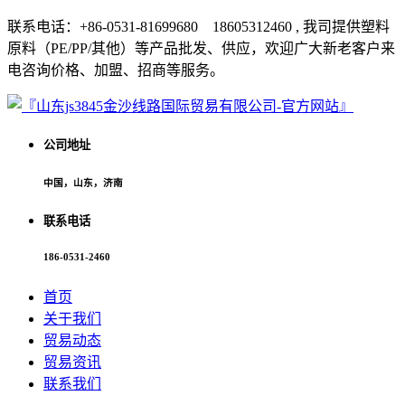
联系电话：+86-0531-81699680 18605312460 , 我司提供塑料
原料（PE/PP/其他）等产品批发、供应，欢迎广大新老客户来
电咨询价格、加盟、招商等服务。
公司地址
中国，山东，济南
联系电话
186-0531-2460
首页
关于我们
贸易动态
贸易资讯
联系我们