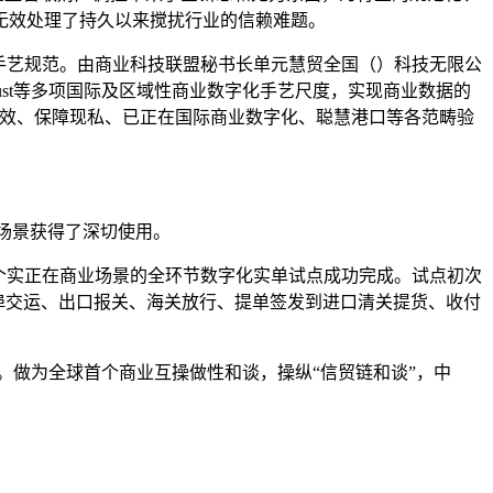
无效处理了持久以来搅扰行业的信赖难题。
手艺规范。由商业科技联盟秘书长单元慧贸全国（）科技无限公
rust等多项国际及区域性商业数字化手艺尺度，实现商业数据的
增效、保障现私、已正在国际商业数字化、聪慧港口等各范畴验
场景获得了深切使用。
一个实正在商业场景的全环节数字化实单试点成功完成。试点初次
货、船埠交运、出口报关、海关放行、提单签发到进口清关提货、收付
。做为全球首个商业互操做性和谈，操纵“信贸链和谈”，中