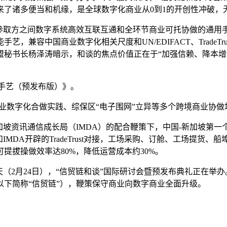
来了诸多便当和机缘，是全球数字化商业从0到1的开创性冲破，
取方之间数字系统高效互联互通和全环节商业可托协做的通用
，兼容中国商业数字化相关尺度和UN/EDIFACT、TradeT
盟秘书长杨泽涛暗示，和谈的焦点价值正在于“加强信赖、降本
手艺（预发布版）》。
数字化合做实践、综保区“电子围网”立异等多个跨境商业协做
新加坡资讯通信成长局（IMDA）的配合鞭策下，中国-新加坡第
MDA开辟的TradeTrust对接，工场采购、订舱、工场提
提拔操做效率达80%，降低运营成本约30%。
2月24日），“信贸链和谈”国际研讨会暨预发布典礼正在举办
下简称“信贸链”），鞭策保守商业向数字商业全面升级。