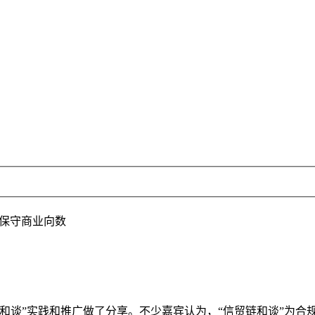
策保守商业向数
谈”实践和推广做了分享。不少嘉宾认为，“信贸链和谈”为合