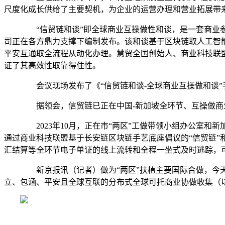
尺度化成长供给了主要契机，为企业的运营办理和营业拓展带
“信贸链和谈”即全球商业互操做性和谈，是一套商业参
司正在各方鼎力支撑下编制发布。该和谈基于区块链取人工智能手艺
平安互通取全流程从动化办理。慧贸全国创始人、商业科技联
证了其高效性取靠得住性。
会议现场发布了《“信贸链和谈-全球商业互操做和谈”
据领会，信贸链已正在中国-新加坡全环节、互操做商业
2023年10月，正在市“两区”工做带领小组办公室和
通过商业科技联盟基于长安链区块链手艺底座倡议的“信贸链”和I
汇结算等全环节电子单证的线上流转和全程一坐式及时逃踪，可
新京报讯（记者）做为“两区”扶植主要国际合做，今天（
立、包涵、平安且全球互联的分布式全球可托商业协做收集（以