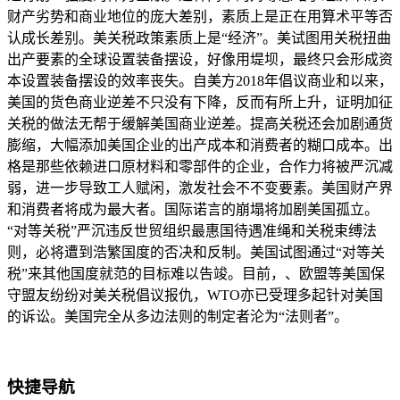
财产劣势和商业地位的庞大差别，素质上是正在用算术平等否
认成长差别。美关税政策素质上是“经济”。美试图用关税扭曲
出产要素的全球设置装备摆设，好像用堤坝，最终只会形成资
本设置装备摆设的效率丧失。自美方2018年倡议商业和以来，
美国的货色商业逆差不只没有下降，反而有所上升，证明加征
关税的做法无帮于缓解美国商业逆差。提高关税还会加剧通货
膨缩，大幅添加美国企业的出产成本和消费者的糊口成本。出
格是那些依赖进口原材料和零部件的企业，合作力将被严沉减
弱，进一步导致工人赋闲，激发社会不不变要素。美国财产界
和消费者将成为最大者。国际诺言的崩塌将加剧美国孤立。
“对等关税”严沉违反世贸组织最惠国待遇准绳和关税束缚法
则，必将遭到浩繁国度的否决和反制。美国试图通过“对等关
税”来其他国度就范的目标难以告竣。目前，、欧盟等美国保
守盟友纷纷对美关税倡议报仇，WTO亦已受理多起针对美国
的诉讼。美国完全从多边法则的制定者沦为“法则者”。
快捷导航