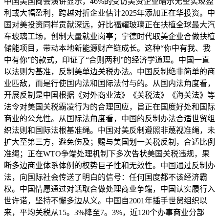
中国美国商会演讲显示，46%的受访美资企业暗示无望实现盈
利或大幅盈利，跨越对折企业估计2025年添加正在华投资。中
国对美投资同样贡献深远，好比福耀玻璃正在扶植全球最大汽
车玻璃工场，创制大量就业岗亭；宁德时代取美企业合做扶植
储能项目，带动本地新能源财产链成长。这种“你中有我、我
中有你”的款式，印证了“合则两利”的经济学道理。中国一直
以法则为基准，反制美单边关税办法。中国反制绝非简单的商
业匹敌，而是行使国内法和国际法付与的。从国内法角度看，
开展反制是中国根据《对外商业法》《关税法》《海关法》等
法令对美国关税霸凌行为的合理回应，旨正在国度好处和国际
商业的公允性。从国际法角度看，中国的反制办法合适世贸组
织法则和国际法根基准绳。中国对美反制遵照非蔑视准绳，未
扩大至第三方，避免伤及；赐与美国划一关税反制，合适比例
准绳；正在WTO争端处理机制下多次告状美国关税违规，果
断多边商业体系体例的权势巨子性和无效性。中国通过反制办
法，向国际社会传送了明白的信号：任何国度都不该经济霸
权。中国情愿通过对话取合做处理商业争端，中国认实履行入
世许诺，坚持不懈多边从义。中国自2001年插手世贸组织以
来，平均关税从15。3%降至7。3%，近120个办事商业分部