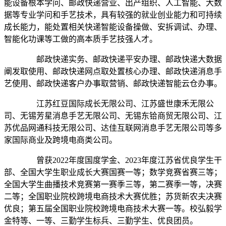
能设备根本学问、邮政快递营业、出产组织、人工智能、大数
据等专业学问和手艺技术，具有较强的就业创业能力和可持续
成长能力，能处置相关快递智能设备操做、安拆调试、办理、
智能化功课等工做的高本质手艺技强人才。
邮政快递实务、邮政快递平安办理、邮政快递大数据
阐发取使用、邮政快递网点取处置核心办理、邮政快递消息手
艺使用、邮政快递客户办事取营销、邮政快递智能云仓办事。
江苏红豆国际成长无限公司、江苏盛世康禾无限公
司、无锡芳星消息手艺无限公司、无锡东铪商贸无限公司、江
苏优品网通科技无限公司、达佳互联网消息手艺无限公司等多
家国际商业及跨境电商类公司。
曾获2022年度国度学金、2023年度江苏省优良学生干
部、全国大学生职业成长大赛国赛一等；数学竞赛省赛三等；
全国大学生曲播技术竞赛第一赛季三等，第二赛季一等，决赛
二等；全国职业院校跨境电商技术大赛优胜；苏货新农夫决赛
优良；第五届全国职业院校跨境电商技术大赛一等。校弘毅学
金特等、一等、三勤学生标兵、三勤学生、优良团员。