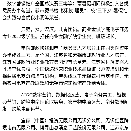
—数字营销推广全国总决赛三等等；寒暑假期间积极加入各类
意愿办事勾当，获市藏书楼“权利办理员”，校“三下乡”暑假社
会实践勾当优良小我等荣誉。
典范，女，汉族，共青团员。商业金融学院电子商务
专业2022级学生。担任商业金融学院学生会、班级班长。
学院邮政快递和电子商务类人才培育正在同类院校中
办学成效显著，是全国、江苏省和无锡市邮政行业人才培育，
江苏省邮政行业职业教育集团理事长单元，江苏省村落复兴人
才培育优良校，全国快递运营职业技术品级证书师资培训和无
锡曲播电商沉点培育机构，牵头成立了无锡农村电商学院、无
锡农村电商产教联盟和无锡市速递物流产教结合体。
AIGC数字营销、数据化运营、电子商务美工、短视
频营销、跨境电商理论取实务、农产物电商运营、商务数据阐
发、跨境电商运营。
宜家（中国）投资无限公司无锡分公司、无锡红豆跨
境电商无限公司、博导出息消息手艺股份无限公司、江苏京东