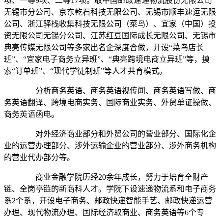
项、一等9项、二等17项。取中国邮政速递物流股份无限公司
无锡市分公司、京东乾石科技无限公司、无锡市顺丰速运无限
公司、浙江驿栈收集科技无限公司（菜鸟）、宜家（中国）投
资无限公司无锡分公司、江苏红豆国际成长无限公司、无锡市
典亮传媒无限公司等多家出名企深度合做，开设“菜鸟店长
班”、“宜家电子商务立异班”、“典亮跨境电商立异班”等，摸
索“订单班”、“现代学徒制班”等人才共育模式。
分析商务英语、商务英语视传闻、商务英语写做、商
务英语翻译、跨境电商实务、国际商业实务、外贸单证操做、
商务英语函电。
对外经济商业部分和外贸公司的营业部分、国际化企
业的运营办理部分、涉外运输企业的营业部分、涉外商务机构
的营业代办部分等。
商业金融学院历经20余年成长，努力于培育全财产
链、全岗亭链的新商科人才。学院下设速递物流系和电子商务
系2个系，开设电子商务、邮政快递智能手艺、邮政快递运营
办理、现代物流办理、国际经济取商业、商务英语等6个专