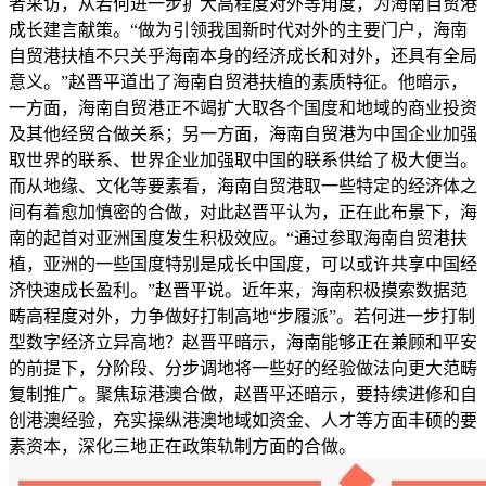
者采访，从若何进一步扩大高程度对外等角度，为海南自贸港
成长建言献策。“做为引领我国新时代对外的主要门户，海南
自贸港扶植不只关乎海南本身的经济成长和对外，还具有全局
意义。”赵晋平道出了海南自贸港扶植的素质特征。他暗示，
一方面，海南自贸港正不竭扩大取各个国度和地域的商业投资
及其他经贸合做关系；另一方面，海南自贸港为中国企业加强
取世界的联系、世界企业加强取中国的联系供给了极大便当。
而从地缘、文化等要素看，海南自贸港取一些特定的经济体之
间有着愈加慎密的合做，对此赵晋平认为，正在此布景下，海
南的起首对亚洲国度发生积极效应。“通过参取海南自贸港扶
植，亚洲的一些国度特别是成长中国度，可以或许共享中国经
济快速成长盈利。”赵晋平说。近年来，海南积极摸索数据范
畴高程度对外，力争做好打制高地“步履派”。若何进一步打制
型数字经济立异高地？赵晋平暗示，海南能够正在兼顾和平安
的前提下，分阶段、分步调地将一些好的经验做法向更大范畴
复制推广。聚焦琼港澳合做，赵晋平还暗示，要持续进修和自
创港澳经验，充实操纵港澳地域如资金、人才等方面丰硕的要
素资本，深化三地正在政策轨制方面的合做。