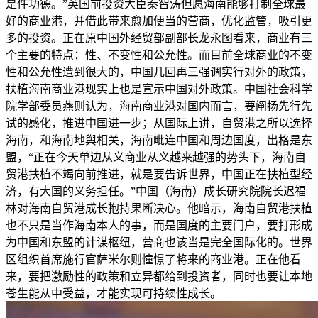
是件功德。”英国前投资大臣秦智涛但愿海南能够打制全球最
好的商业港，并借此带来愈加便当的营商，优化监管，吸引更
多的投资。正在原中国外经贸部副部长龙永图看来，商业有三
个主要的特点：性、不变性和公允性。而目前全球商业的不变
性和公允性遭到很大的，中国几回再三强调实行对外的政策，
扶植海南商业港现实上也是宣示中国对外政策。中国社会科学
院学部委员燕则认为，海南商业港对国内而言，要阐扬先行先
试的感化，推进中国进一步；从国际上讲，自贸港之所以选择
海南，和海南地舆相关，海南毗连中国和周边国度，出格是东
盟，“正在今天单边从义商业从义越来越强的势头下，海南自
贸港扶植不竭向前推进，就是要告诉世界，中国正在扶植型经
济，有大国的义务担任。”中国（海南）成长研究院院长迟福
林对海南自贸港成长抱持果断决心。他暗示，海南自贸港扶植
也不只是当作海南本人的事，而是国度的主要门户，要打形成
为中国和东盟的计谋枢纽，营商也该当是完全国际化的。世界
区组织首席施行官萨米尔则憧憬了将来的商业港。正在他看
来，要把激励性的政策和立异都给到投资者，同时也要让本地
苍生能从中受益，才能实现可持续性成长。