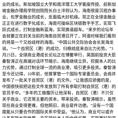
业的成长。新加坡国立大学和南洋理工大学客座传授、前新加
坡金融办理局学院创院院长白士泮则认为，海南很是沉视办事
业，包罗金融业的成长，反面临大好机缘。现正在全球金融业
正正在进行数字化成长，海南可操纵区块链数字手艺，实现飞
跃式成长，打制金融新蓝海，实现换道超车。“来岁的论坛年
会就要正在封关当前的海南自贸港召开了，阿谁时候我们看到
的将是一个又纷歧样的海南。”中国公共交际协会会长吴海龙
说。“一个自贸区（港）的成功，归根结底来自比力劣势。”3
月25日，全球商业港成长论坛正在博鳌举行，英国前投资大臣
秦智涛正在高端对话环节暗示，海南继续立异，挖掘本人的比
力劣势，通过打制全球一流的商业港，吸引更多投资。秦智涛
至今还记得，10年前，他曾掌管一个国际专家委员会，会商并
发布了一批关于自贸区（港）的文件。“让我感应骄傲的是，
中国很快就把这些文件发放到了所有参取打制自贸区（港）的
官员手中。”多年的工做履历让他深有，自贸区（港）不只仅
关乎商业，它还常主要的资本，带来投资。秦智涛暗示，虽然
现在商业变得更难，但他照旧，商业是件功德。“没有一个国
度能从只要合作的国际关系中受益。”他认为，商业可以或许