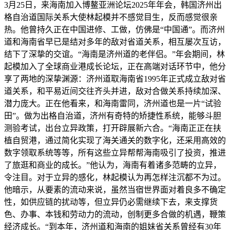
3月25日，来海南加入博鳌亚洲论坛2025年年会，韩国济州出
格自治道国际关系大使林起模并不感觉目生，反而感觉很亲
热。他曾持久正在中国进修、工做，仿佛是“中国通”。而济州
道和海南省早已是结对多年的敌对省道关系，相互屡次互访，
结下了深挚的交谊。“海南是济州道的老伴侣。”年会期间，林
起模加入了全球商业港成长论坛，正在高端对话环节中，他分
享了两地的深挚渊源：济州道取海南省1995年正式成立敌对省
道关系，和平易近间交往齐头并进，敌对合做关系持续加深、
潜力庞大。正在他看来，和海南雷同，济州道也是一片“试验
田”。做为出格自治道，济州有奇特的矫捷性系统，能够斗胆
测验考试，出台立异政策，打开辟展新六合。“海南正正在扶
植自贸港，通过简化实现了海关通关的数字化，还采用高效的
数字领取系统等等，所有这些立异帮帮海南吸引了投资，推进
了旅逛和商业的成长。”他认为，海南有着诸多范畴的立异，
令注目。对于立异的感化，林起模认为再怎样注沉都不为过。
他暗示，从要素的流动来说，虽然当宿世界面对着良多不确定
性，如供应链的扰动等，但立异仍必需继续下去，来支撑货
色、办事、本钱和劳动力的流动，创制更多合做的机遇，鞭策
经济成长。“到本年，济州道和海南的姐妹省关系曾经有30年