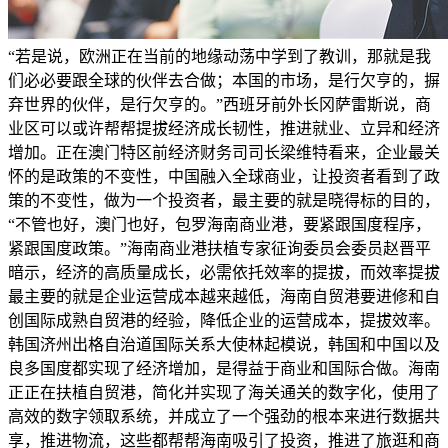
“若是说，欧洲正在当前的地缘动荡中学到了教训，那就是我
们必必要跟全球的伙伴去合做；本国的市场，是行欠亨的，摒
弃世界的伙伴，是行欠亨的。”西班牙前外长冈萨雷斯说，商
业区可以或许帮帮提拔经济成长韧性，推进就业、立异和经济
增加。正在澳门特区前经济财务司司长梁维特看来，企业最关
怀的是政策的不变性，中国融入全球商业，让投资者看到了政
策的不变性，做为一个投资者，最主要的就是晓得标的目的，
“不管也好，澳门也好，包罗海南商业港，要紧跟国度程序，
紧跟国度政策。”海南商业港扶植专家征询委员会委员赵晋平
暗示，经济的高质量成长，必需依托效率的提拔，而效率提拔
最主要的就是企业运营成本越来越低，海南自贸港要进修和自
创国际成熟自贸港的经验，降低企业的运营成本，提拔效率。
韩国济州出格自治道国际关系大使林起模说，韩国和中国以及
良多国度都实现了经济增加，是得益于商业和国际合做。海南
正正在扶植自贸港，简化并实现了海关通关的数字化，使用了
高效的数字领取系统，并成立了一个强劲的根本来进行数据共
享，推进物流，这些都帮帮海南吸引了投资，推进了旅逛和商