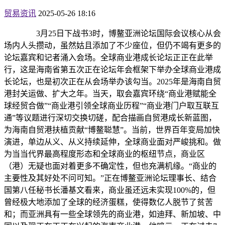
贸易资讯
2025-05-26 18:16
3月25日下战书3时，博鳌亚洲论坛国际会议核心从会
场内人头攒动，虽然姑且添加了不少座位，但仍不竭有更多的
论坛嘉宾和记者涌入会场。全球商业港成长论坛正正在此举
行，这是海南省第五次正在论坛年会框架下举办全球商业港成
长论坛，也是初次正在从会场举办该勾当。2025年是海南自贸
港封关运做、扩大之年。当天，取会嘉宾环绕“商业港赋能全
球经贸合做”“商业港引领全球商业历程”“商业港门户取互联互
通”等议题进行深切交换切磋，配合描画自贸港成长新蓝图，
为海南自贸港扶植贡献“博鳌聪慧”。当前，世界百年变局加快
演进，单边从义、从义持续延伸，全球商业面对严峻挑和。做
为当当代界最高程度形态和全球商业的枢纽节点，商业区
（港）无疑也面对着更多不确定性，但也充满机缘。“商业的
主要性及其好处不问可知。”正在博鳌亚洲论坛理事长、结合
国第八任秘书长潘基文看来，商业虽还远未实现100%的，但
曾经极大地添加了全球的经济蛋糕，使得数亿人脱节了贫苦
和；而亚洲具有一些全球领先的商业港，如迪拜、新加坡、中