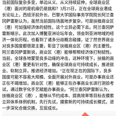
当前国际复杂多变，单边从义、从义持续延伸，全球商业区
（港）面对的是机缘仍是挑和？3月25日，正在全球商业港成
长论坛上，西班牙前外长、巴黎大学国际事务学院院长阿兰查
冈萨雷斯认为，虽然当前国际场面地步复杂，可是扶植商业区
（港）可加强经济体的韧性，这个立异必需下去。阿兰查冈萨
雷斯暗示，此次加入博鳌亚洲论坛年会，领会到亚洲地域的经
济一体化历程，也看到了诸多分歧概念碰撞，证了然世界商业
对良多国度都很是主要，彰显了扶植商业区（港）的主要性。
阿兰查冈萨雷斯说，商业区（港）能够帮帮经济体打制韧性。
当前，全球各地蒙受良多边缘的冲击，这种环境下，扶植的商
业区（港）要更有针对性，确保全球商业可持续成长，推进就
业、轨制立异，推进经济增加。“正在现正在的国际下，良多
国度可能不容易大规模、全面开展对外商业，可是办事商业还
正在不竭增加，商业区（港）能够正在办事商业长进行测验考
试，通过数字化手艺赋能办事商业。”阿兰查冈萨雷斯认为，
扶植商业区（港），能够从节约成本、提高效率等目标去摸索
立异体系体例机制，先行先试，摸索新的可持续成长模式，进
一步深化合做交换，互促成长。