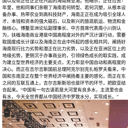
国以及现正在正正在兴起的海南商业港。他暗示，正在过去7
年里，他和同事们亲眼了海南若何转型、若何沉塑，从根本设
备办事、热带农业到高科技财产，海南正正在成为吸引全球人
才、本钱和资本的强大磁石，以及新兴的旅逛航运、物流和金
融核心。博鳌亚洲论坛副理事长、中方首席代表周小川则认
为，扶植海南商业港是中国高程度对外的严沉计谋行动，需要
取国度成长计谋以及海南正在此中所起的感化相共同，阐扬好
海南现行比力劣势和潜正在比力劣势，以及正在亚洲区位上的
地缘劣势，更侧沉于办事商业的，引领绿色成长的取实践，成
为建立型世界经济的主要支点，无力彰显中国自动和高程度的
决心。而正在吉尔吉斯国前总理阿克尔别克扎帕罗夫看来，中
国和东南亚正在整个世界经济中阐扬着主要的感化，而正在东
之间的互联互通上，吉尔吉斯斯坦也是环节的环节，把欧亚结
合起来。“中国有一句古语若是大河里有良多水，主流里也会
有水，今天全世界都从中国经济中罗致水分，实现成长。”