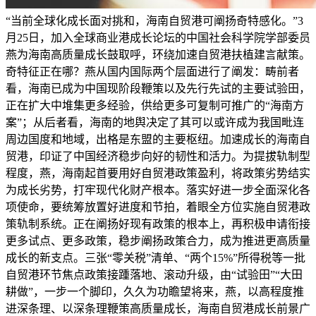
“当前全球化成长面对挑和，海南自贸港可阐扬奇特感化。”3
月25日，加入全球商业港成长论坛的中国社会科学院学部委员
燕为海南高质量成长鼓取呼，环绕加速自贸港扶植建言献策。
奇特征正在哪？燕从国内国际两个层面进行了阐发：畴前者
看，海南已成为中国现阶段鞭策以及先行先试的主要试验田，
正在扩大中堆集更多经验，供给更多可复制可推广的“海南方
案”；从后者看，海南的地舆决定了其可以或许成为我国毗连
周边国度和地域，出格是东盟的主要枢纽。加速成长的海南自
贸港，印证了中国经济稳步向好的韧性和活力。为提拔轨制型
程度，燕，海南起首要用好自贸港政策盈利，将政策劣势结实
为成长劣势，打牢现代化财产根本。落实好进一步全面深化各
项使命，要统筹放置好进度和节拍，着眼全方位实施自贸港政
策轨制系统。正在阐扬好现有政策的根本上，再积极申请衔接
更多试点、更多政策，稳步阐扬政策合力，成为推进更高质量
成长的新支点。三张“零关税”清单、“两个15%”所得税等一批
自贸港环节焦点政策接踵落地、滚动升级，由“试验田”“大田
耕做”，一步一个脚印，久久为功瞻望将来，燕，以高程度推
进深条理、以深条理鞭策高质量成长，海南自贸港成长前景广