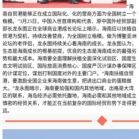
“海
南自贸港能够正在成立国际化、化的营商方面为全国树立一个
楷模。”3月25日，中国入世首席构和代表、原中国外经贸部副
部长龙永图正在全球商业港成长论坛上暗示，海南应以扶植自
贸港为契机，持续改善营商，为全国树立楷模。做为博鳌亚洲
论坛的老伴侣，龙永图持续关心着海南的成长。龙永图认为，
生态是海南成长的根基前提，优良的生态是海南成长的最强劣
势和最大成本。海南要全面理解扶植全面深化试验区、国度生
态文明试验区、国际旅逛消费核心、国度严沉计谋办事保障区
的计谋定位，谋划打制国度对外的主要门户。“海南扶植自贸
港，要激励全国企业来海南做生意，把进出口商业的蛋糕做
大。”龙永图暗示，海南要加强和国内其他地域，出格是大湾
区的联系，海岛经济必需依托腹地，海南必需和其他地域成立
慎密的经贸关系，才能正在当前复杂的国际经贸形势下走得更
远。