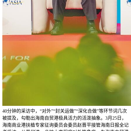
40分钟的采访中，“对外”“封关运做”“深化合做”等环节词几次
被提及，勾勒出海南自贸港极具活力的活泼抽象。3月25日，
海南商业港扶植专家征询委员会委员赵晋平接管海南日报全记