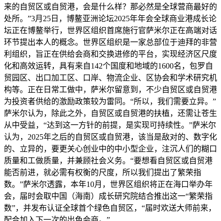
来的自贸区或自贸港，会是什么样？那必然是全球营商最好的
处所。”3月25日，博鳌亚洲论坛2025年年会全球商业港成长论
坛正在博鳌举行，世界区组织首席施行官萨米尔正在高端对话
环节提出本人的概念。世界区组织是一家总部位于迪拜的非营
利组织，旨正在供给会商和交换进修的平台，实现经济区尺度
化和高效运转，具有来自142个国度和地域的1600名，包罗自
贸园区、出口加工区、口岸、物流企业、区协会和学术研究机
构等。正在日常工做中，萨米尔留意到，不少自贸区或自贸港
为投资者供给的激励政策较为雷同。“所以，我们需要立异。”
萨米尔认为，除此之外，自贸区或自贸港的扶植，还需让苍生
从中受益，“达到这一方针的前提，是实现可持续性。”萨米尔
认为，2025年之后的自贸区或自贸港，该当是敌对的、数字化
的、立异的，要更关心创业中的中小型企业，注沉人们的糊口
质量和工做质量，并兼顾社会义务。“要想看自贸区或自贸港
能否前进，就必需有权衡的尺度，所以我们提出了繁荣指
数。”萨米尔透露，本年10月，世界区组织将正在海口举办年
会，届时会取中国（海南）成长研究院结合推出这一“繁荣指
数”，并发布认证全球首个绿色自贸区，“届时欢送大师前来，
配合加入下一次的出色会商。”