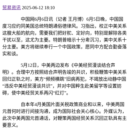
贸易资讯
2025-06-12 18:10
中国网6月6日讯（记者 王月博）6月5日晚，中国国
度习应约同美国总统特朗通俗德律风。习指出，校正中美关系
这艘大船的航向，需要我们把好舵、定好向，特别是解除各类
干扰以至，这尤为主要。特朗普暗示十分卑沉习，美中关系十
分主要。美方将继续奉行一个中国政策，愿同中方配合勤奋落
实和谈。
5月12日，中美两边发布《中美经贸漫谈结合声
明》。合理中方按照结合声明告竣的共识，积极鞭策中美关系
回归正轨之时，美方“频频横跳”旧病再犯，不竭放出动静中国
“违反中美经贸漫谈共识”，并对中国粹生赴美留学等设置妨
碍，使中美经贸关系再闪“红灯”。
自本年4月美国片面关税政策商业和以来，中美两国
元首何时进行间接沟通，成为国际社会关心核心。外媒认为，
此次中美两国元首通话，对鞭策两国经贸关系沉回正轨具有主
要意义。