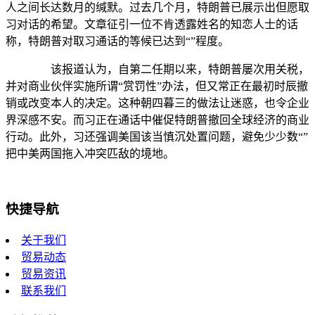
人之间长达数月的缄默。过去几个月，特朗普已展示出但愿取
习对话的希望。文章征引一位不肯透露姓名的知恋人士的话
称，特朗普对取习通话的等候已达到“”程度。
该报道认为，自第二任期以来，特朗普屡次用关税，
并对商业伙伴实施所谓“赏罚性”办法，但又常正在最初时辰撤
销或改变本人的决定。这种朝四暮三的做法让迷惑，也令企业
界深感不安。而习正在通话中催促特朗普撤回全球经济的商业
行动。此外，习还强调美国该当慎沉处置问题，避免少少数“”
把中美两国拖入冲突匹敌的境地。
快捷导航
关于我们
贸易动态
贸易资讯
联系我们