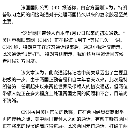
法国国际公司（rfi）报道称，白宫方面则认为，特朗
普取习之间的间接沟通对于处理两国持久以来的复杂胶葛至关
主要。
“这是两国带领人自本年1月17日以来的初次通话。”
美国电视旧事网（CNN）正在报道顶用了 “等候已久”一词。
CNN 称，特朗普正在取习通话竣事后，通过小我社交暗示，
此次通话“很是好”。 特朗普还暗示，我们还互相邀请且等候
着拜候对方国度。
该文章认为，此次通话标记着中美关系迈出了主要且
积极的一步。由于两国正勤奋缓和自本年春天以来，此次是特
朗普第二任期起头以来两位世界级带领人的初次通话，但两位
带领人能正在多大程度上处理两国之间的问题和不合，目前尚
不清晰。
CNN援用美国官员的话称，正在两国经贸磋商似乎
再陷停畅之际，美中两国带领人之间的通话，有帮于鞭策两国
正在将来的经贸磋商取得进展。此次两国元首通话，打破了两