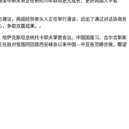
鞭策中新关系正在新的10年取得更大成长，更好两国人平易
建议，两国经贸牵头人正在举行漫谈，迈出了通过对话协商处
心，争取双赢成果。。
。哈萨克斯坦总统托卡耶夫掌管会议。中国国度习、吉尔吉斯斯
正在敌对氛围同回首西安峰会以来中国—中亚各范畴合做，瞻望