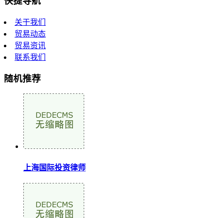
快捷导航
关于我们
贸易动态
贸易资讯
联系我们
随机推荐
上海国际投资律师