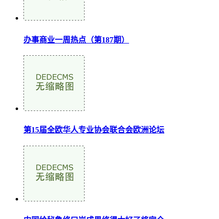
办事商业一周热点（第187期）
第15届全欧华人专业协会联合会欧洲论坛