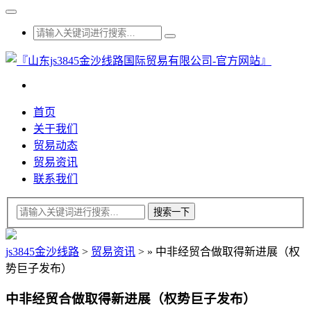
首页
关于我们
贸易动态
贸易资讯
联系我们
js3845金沙线路
>
贸易资讯
>
»
中非经贸合做取得新进展（权
势巨子发布）
中非经贸合做取得新进展（权势巨子发布）