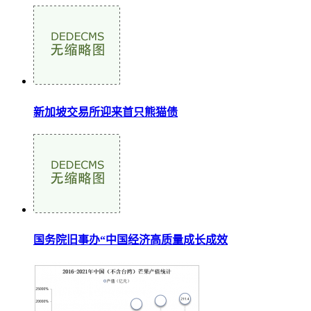
新加坡交易所迎来首只熊猫债
国务院旧事办“中国经济高质量成长成效