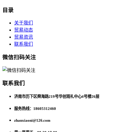
目录
关于我们
贸易动态
贸易资讯
联系我们
微信扫码关注
联系我们
济南市历下区舜海路219号华创观礼中心4号楼26层
服务热线：18605312460
zhanxiaoni@126.com