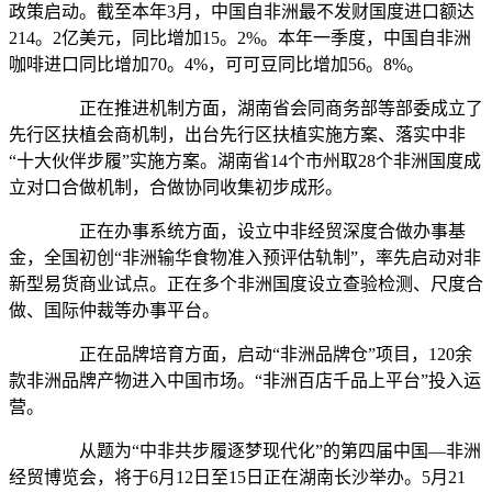
政策启动。截至本年3月，中国自非洲最不发财国度进口额达
214。2亿美元，同比增加15。2%。本年一季度，中国自非洲
咖啡进口同比增加70。4%，可可豆同比增加56。8%。
正在推进机制方面，湖南省会同商务部等部委成立了
先行区扶植会商机制，出台先行区扶植实施方案、落实中非
“十大伙伴步履”实施方案。湖南省14个市州取28个非洲国度成
立对口合做机制，合做协同收集初步成形。
正在办事系统方面，设立中非经贸深度合做办事基
金，全国初创“非洲输华食物准入预评估轨制”，率先启动对非
新型易货商业试点。正在多个非洲国度设立查验检测、尺度合
做、国际仲裁等办事平台。
正在品牌培育方面，启动“非洲品牌仓”项目，120余
款非洲品牌产物进入中国市场。“非洲百店千品上平台”投入运
营。
从题为“中非共步履逐梦现代化”的第四届中国—非洲
经贸博览会，将于6月12日至15日正在湖南长沙举办。5月21