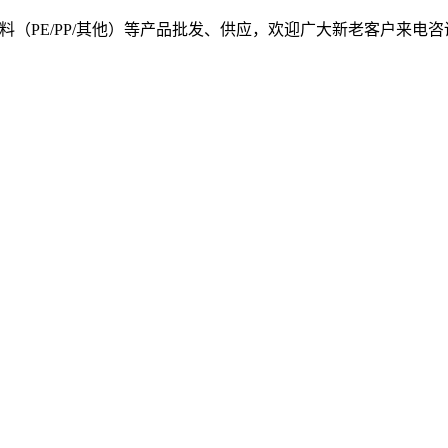
, 我司提供塑料原料（PE/PP/其他）等产品批发、供应，欢迎广大新老客