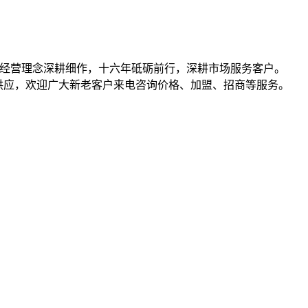
共赢的经营理念深耕细作，十六年砥砺前行，深耕市场服务客户。
）等产品批发、供应，欢迎广大新老客户来电咨询价格、加盟、招商等服务。