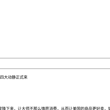
四大动静正式来
降下来，让大师不那么情愿消费，从而让美国的商品更好卖，如