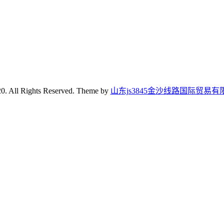
0. All Rights Reserved. Theme by
山东js3845金沙线路国际贸易有