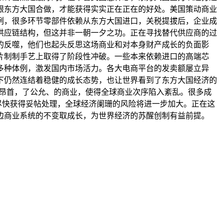
跟东方大国合做，才能获得实实正在正在的好处。美国策动商业
例，很多环节零部件依赖从东方大国进口，关税提拔后，企业成
供应链结构，但这并非一朝一夕之功。正在寻找替代供应商的过
的反噬，他们也起头反思这场商业和对本身财产成长的负面影
片制制手艺上取得了阶段性冲破。一些本来依赖进口的高端芯
多种体例，激发国内市场活力。各大电商平台的发卖额屡立异
下仍然连结着稳健的成长态势，也让世界看到了东方大国经济的
的昂首，了公允、的商业，使得全球商业次序陷入紊乱。很多成
尽快获得妥帖处理，全球经济阑珊的风险将进一步加大。正在这
边商业系统的不变取成长，为世界经济的苏醒创制有益前提。