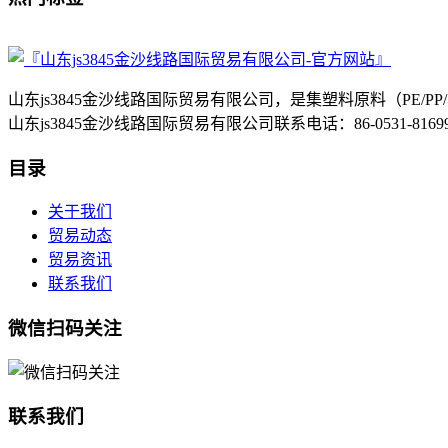
山东js3845金沙线路国际贸易有限公司，是集塑料原料（P
山东js3845金沙线路国际贸易有限公司联系电话：86-0531-8
目录
关于我们
贸易动态
贸易资讯
联系我们
微信扫码关注
联系我们