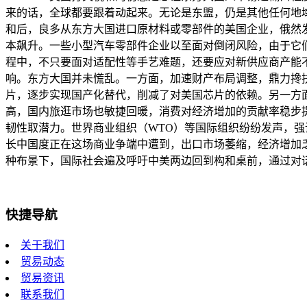
来的话，全球都要跟着动起来。无论是东盟，仍是其他任何地
和后，良多从东方大国进口原材料或零部件的美国企业，俄然
本飙升。一些小型汽车零部件企业以至面对倒闭风险，由于它
程中，不只要面对适配性等手艺难题，还要应对新供应商产能
响。东方大国并未慌乱。一方面，加速财产布局调整，鼎力搀
片，逐步实现国产化替代，削减了对美国芯片的依赖。另一方
高，国内旅逛市场也敏捷回暖，消费对经济增加的贡献率稳步
韧性取潜力。世界商业组织（WTO）等国际组织纷纷发声，
长中国度正在这场商业争端中遭到，出口市场萎缩，经济增加
种布景下，国际社会遍及呼吁中美两边回到构和桌前，通过对
快捷导航
关于我们
贸易动态
贸易资讯
联系我们