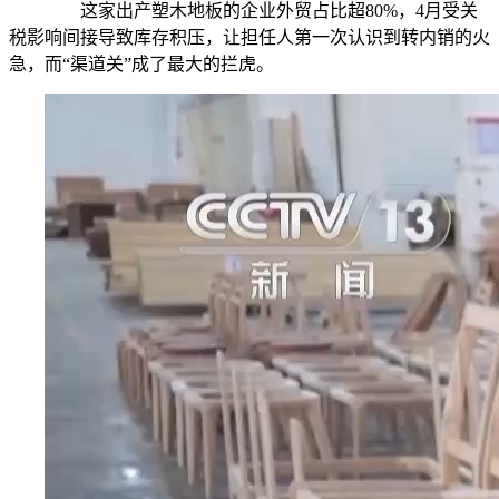
这家出产塑木地板的企业外贸占比超80%，4月受关
税影响间接导致库存积压，让担任人第一次认识到转内销的火
急，而“渠道关”成了最大的拦虎。