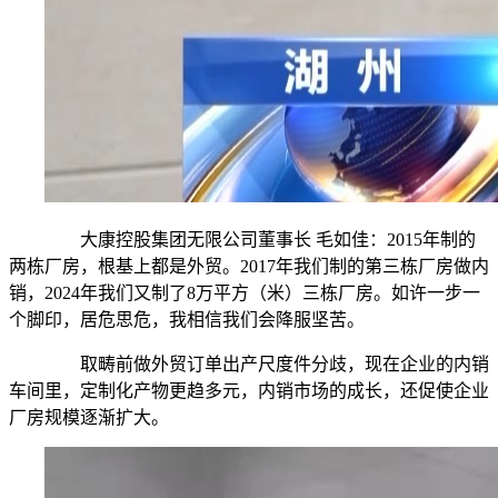
大康控股集团无限公司董事长 毛如佳：2015年制的
两栋厂房，根基上都是外贸。2017年我们制的第三栋厂房做内
销，2024年我们又制了8万平方（米）三栋厂房。如许一步一
个脚印，居危思危，我相信我们会降服坚苦。
取畴前做外贸订单出产尺度件分歧，现在企业的内销
车间里，定制化产物更趋多元，内销市场的成长，还促使企业
厂房规模逐渐扩大。