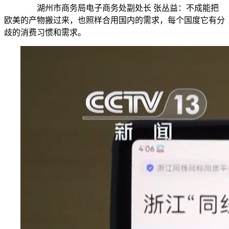
湖州市商务局电子商务处副处长 张丛益：不成能把
欧美的产物搬过来，也照样合用国内的需求，每个国度它有分
歧的消费习惯和需求。