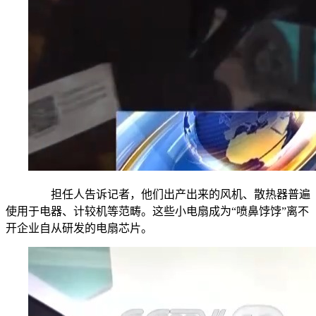
担任人告诉记者，他们出产出来的风机、散热器普遍
使用于电器、计较机等范畴。这些小电扇成为“喷鼻饽饽”离不
开企业自从研发的电扇芯片。