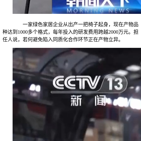
一家绿色家居企业从出产一把椅子起身，现在产物品
种达到1000多个格式，每年投入的研发费用跨越2000万元。担
任人说，若何避免陷入同质化合作环节正在产物立异。