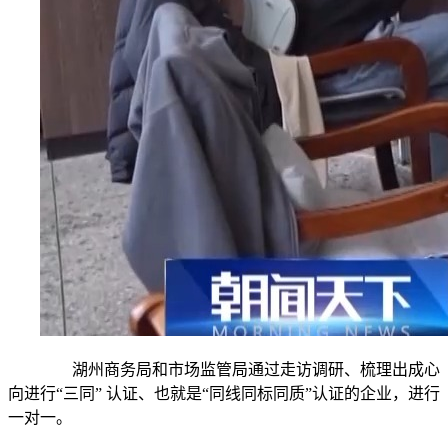
湖州商务局和市场监管局通过走访调研、梳理出成心
向进行“三同” 认证、也就是“同线同标同质”认证的企业，进行
一对一。