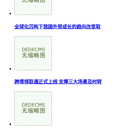
全球化沉构下我国外贸成长的趋向改变取
跨境领取通正式上线 支撑三大场景及时转