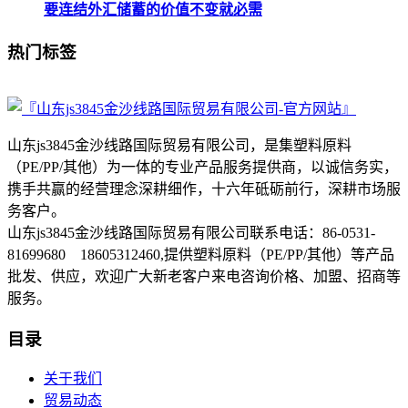
要连结外汇储蓄的价值不变就必需
热门标签
山东js3845金沙线路国际贸易有限公司，是集塑料原料
（PE/PP/其他）为一体的专业产品服务提供商，以诚信务实，
携手共赢的经营理念深耕细作，十六年砥砺前行，深耕市场服
务客户。
山东js3845金沙线路国际贸易有限公司联系电话：86-0531-
81699680 18605312460,提供塑料原料（PE/PP/其他）等产品
批发、供应，欢迎广大新老客户来电咨询价格、加盟、招商等
服务。
目录
关于我们
贸易动态