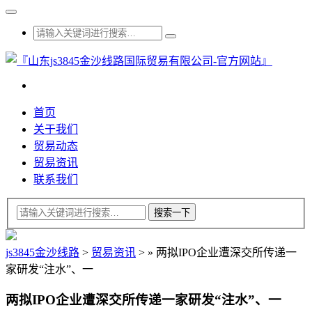
首页
关于我们
贸易动态
贸易资讯
联系我们
js3845金沙线路
>
贸易资讯
>
»
两拟IPO企业遭深交所传递一
家研发“注水”、一
两拟IPO企业遭深交所传递一家研发“注水”、一