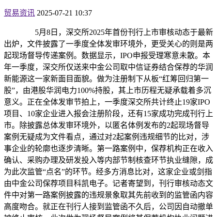
贸易资讯
2025-07-21 10:37
5月8日，深交所2025年首份刊行上市审核动态于最新
出炉，文件披露了一季度全体发审环境外，更受关心的则是两
起现场督导传递案例。数据显示，IPO申报受理寒意未散。本
年一季度，深交所仅送来中金公司取中信证券结合保荐的华润
新能源这一家新面目面貌。做为注册制下从板“红筹回归第一
股”，由港股华润电力100%持股，其上市历程无疑承载着多沉
意义。正在全体发审节拍上，一季度深交所共计终止19家IPO
项目、10家企业进入报会注册阶段，还有15家成功完成刊行上
市。除披露总体发审环境外，以匿名体例发布的2起现场督导
案例无疑成为文件看点，通过对2起案例违规细节的比对，涉
事企业的轮廓也逐步清晰。第一路案例中，保荐机构正在收入
确认、采购办理及研发投入等内部节制核查环节执业缝隙，成
为此次监管“点名”的环节。经多方消息比对，这家企业或剑指
由中金公司保荐项目科凯电子。记者寄望到，刊行审核动态文
件中对第一路案例披露的违规景象取其先前收到的监管函内容
高度吻合。就正在刊行人接到监管函不久后，公司因自动撤单