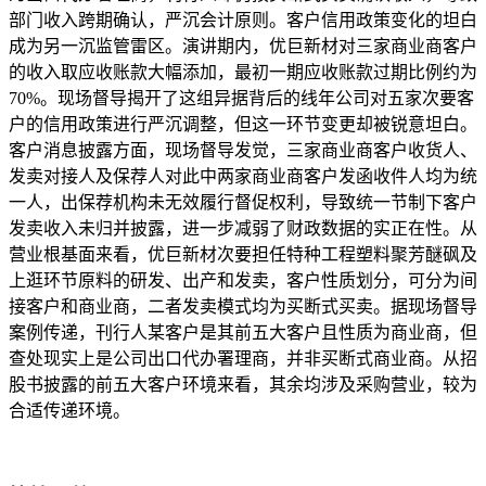
部门收入跨期确认，严沉会计原则。客户信用政策变化的坦白
成为另一沉监管雷区。演讲期内，优巨新材对三家商业商客户
的收入取应收账款大幅添加，最初一期应收账款过期比例约为
70%。现场督导揭开了这组异据背后的线年公司对五家次要客
户的信用政策进行严沉调整，但这一环节变更却被锐意坦白。
客户消息披露方面，现场督导发觉，三家商业商客户收货人、
发卖对接人及保荐人对此中两家商业商客户发函收件人均为统
一人，出保荐机构未无效履行督促权利，导致统一节制下客户
发卖收入未归并披露，进一步减弱了财政数据的实正在性。从
营业根基面来看，优巨新材次要担任特种工程塑料聚芳醚砜及
上逛环节原料的研发、出产和发卖，客户性质划分，可分为间
接客户和商业商，二者发卖模式均为买断式买卖。据现场督导
案例传递，刊行人某客户是其前五大客户且性质为商业商，但
查处现实上是公司出口代办署理商，并非买断式商业商。从招
股书披露的前五大客户环境来看，其余均涉及采购营业，较为
合适传递环境。