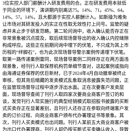
3位实控人部门薪酬计入研发费用的合。正在研发费用本就低
于同业的环境下，演讲期内别离达75。14%、71。45%、64。
14%、57。14%，且大都源于实控人薪酬计入。如斯操为难免
让市场对其研发投入的实正在性取无效性打上问号。监管的疑
虑并未止步于研发范畴。第二轮问询中，收入确认能否存正在
非常景象被沉点提及，取后续现场督导出的收入确认内控缝隙
构成呼应。这些正在前期问询中埋下的伏笔，不只成为其上市
历程的“绊脚石”，也为此次现场督导警示案例传递埋下伏笔。
取第一路传递案例雷同，现场督导案例二同样存正在两方面违
规景象，经刊行人取保荐机构罚单细节查对，这起案例或指向
由海通证券保荐的优巨新材，已于2024年4月自动撤单被终止
审核，但其背后暗藏的发卖模式乱象取消息披露失范问题，正
在监管现场督导过程中逐步浮出水面。正在次要客户发卖层
面，现场督导查阅了刊行人取四家次要商业商客户签订的和
谈，发觉刊行人现实施行的典型经销模式取招股书披露的买断
式买卖存正在显著差别，且刊行人还存正在参取向终端客户发
卖的订价过程、向商业商客户颁布代办署理证书等景象。其
次，刊行人买卖模式也出问题。刊行人某前五大商业商客户被
为出口代办署理商，刊行人却仍按买断式买卖确认收入，导致