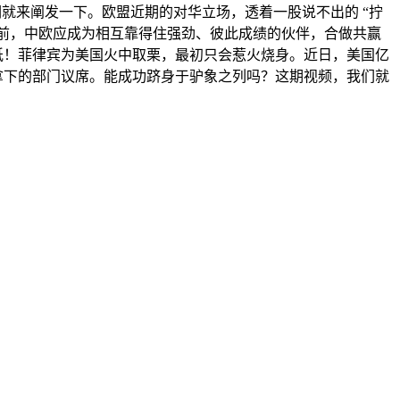
们就来阐发一下。欧盟近期的对华立场，透着一股说不出的 “拧
当前，中欧应成为相互靠得住强劲、彼此成绩的伙伴，合做共赢
纸！菲律宾为美国火中取栗，最初只会惹火烧身。近日，美国亿
拿下的部门议席。能成功跻身于驴象之列吗？这期视频，我们就