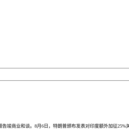
竣商业和谈。8月6日，特朗普颁布发表对印度额外加征25%关