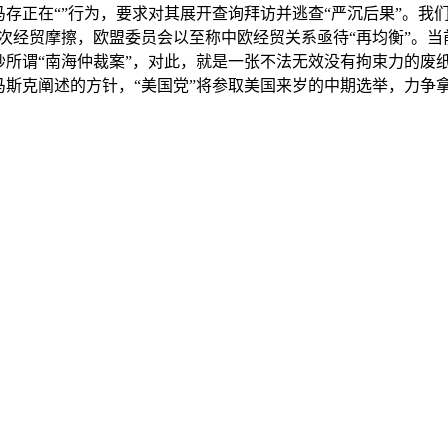
存正在“”行为，要求对其展开查询拜访并逃查“严沉后果”。我
屡次经贸摩擦，欧盟委员会以至称中欧经贸关系亟待“再均衡”。
炒所谓“南海仲裁案”，对此，就是一张不法无效没有拘束力的废
马斯克阐述的方针，“美国党”将参取美国来岁的中期选举，力争