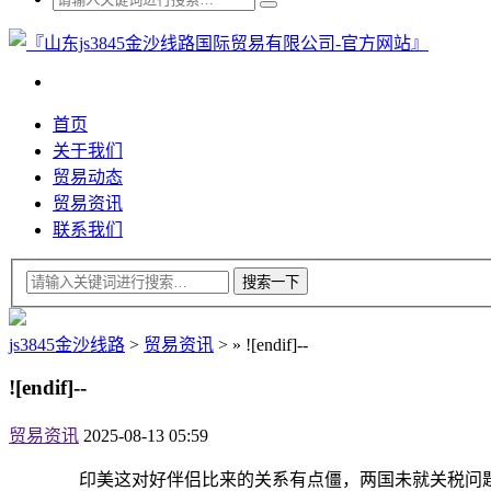
首页
关于我们
贸易动态
贸易资讯
联系我们
js3845金沙线路
>
贸易资讯
>
»
![endif]--
![endif]--
贸易资讯
2025-08-13 05:59
印美这对好伴侣比来的关系有点僵，两国未就关税问题告