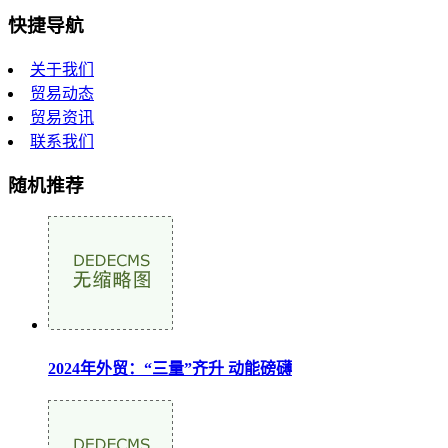
快捷导航
关于我们
贸易动态
贸易资讯
联系我们
随机推荐
2024年外贸：“三量”齐升 动能磅礴