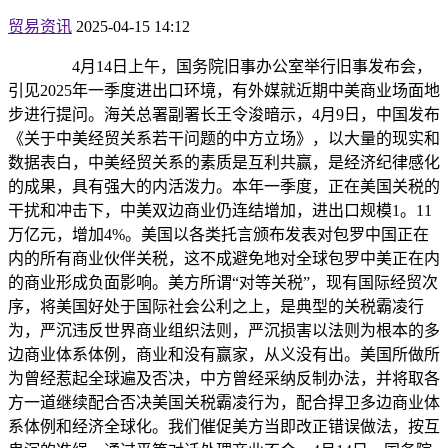
贸易资讯
2025-04-15 14:12
4月14日上午，国务院旧事办公室举行旧事发布会，
引见2025年一季度进出口环境，有外媒就近期中美商业场面地
步进行提问。海关总署副署长王令浚暗示，4月9日，中国发布
《关于中美经贸关系若干问题的中方立场》，以大量的现实和
数据表白，中美经贸关系的素质是互利共赢，是经济纪律感化
的成果，具有强大的内活泼力。本年一季度，正在美国关税的
干扰和冲击下，中美双边商业仍连结增加，进出口规模1。11
万亿元，增加4%。美国以各类托言颁布发表对包罗中国正在
内的所有商业伙伴关税，这不成避免地对全球包罗中美正在内
的商业形成负面影响。美方所谓“对等关税”，现有国际经贸次
序，将美国好处于国际社会公利之上，是典型的关税霸凌行
为，严沉违反世界商业组织法则，严沉损害以法则为根本的多
边商业体系体例，商业和没有赢家，从义没有出。美国所做所
为曾经惹起全球遍及否决，中方曾经采纳反制办法，并将取各
方一道继续配合否决美国关税霸凌行为，配合捍卫多边商业体
系体例和经济全球化。我们催促美方当即改正错误做法，按互