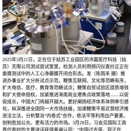
2025年3月21日，正在位于姑苏工业园区的沛嘉医疗科技（姑
苏）无限公司测试尝试室里，检测人员利用频闪仪查抄正正在
委靡测试中的人工心净瓣膜开闭合形态。发（陈雨禾 摄）推
进办事业扩大分析试点示范，鞭策互联网、文化等范畴有序，
扩大电信、医疗、教育等范畴试点；鞭策自贸试验区提质增效
和扩大使命授权，加紧推进海南商业港焦点政策落地……以促
促成长，中国大门将越开越大。更好阐扬经济体系体例牵引感
化，纵深推进全国同一大市场扶植，加速鞭策平易近营经济推
进法立法，分析整治“内卷式”合作，依法平等利用出产要素、
创制愈加公允、更有活力的市场。3月28日，习会见国际工商
界代表时的主要讲话获得普遍认同：“中国过去是、现正在