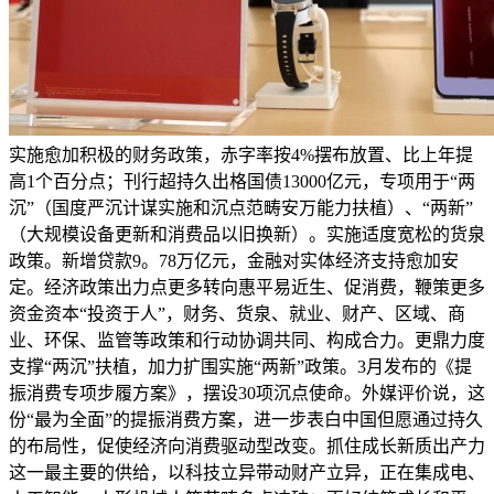
实施愈加积极的财务政策，赤字率按4%摆布放置、比上年提
高1个百分点；刊行超持久出格国债13000亿元，专项用于“两
沉”（国度严沉计谋实施和沉点范畴安万能力扶植）、“两新”
（大规模设备更新和消费品以旧换新）。实施适度宽松的货泉
政策。新增贷款9。78万亿元，金融对实体经济支持愈加安
定。经济政策出力点更多转向惠平易近生、促消费，鞭策更多
资金资本“投资于人”，财务、货泉、就业、财产、区域、商
业、环保、监管等政策和行动协调共同、构成合力。更鼎力度
支撑“两沉”扶植，加力扩围实施“两新”政策。3月发布的《提
振消费专项步履方案》，摆设30项沉点使命。外媒评价说，这
份“最为全面”的提振消费方案，进一步表白中国但愿通过持久
的布局性，促使经济向消费驱动型改变。抓住成长新质出产力
这一最主要的供给，以科技立异带动财产立异，正在集成电、