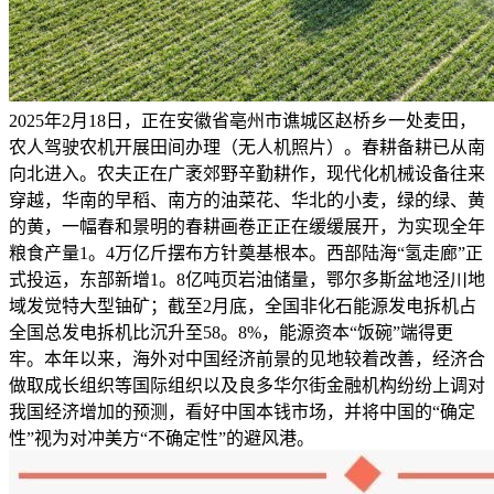
2025年2月18日，正在安徽省亳州市谯城区赵桥乡一处麦田，
农人驾驶农机开展田间办理（无人机照片）。春耕备耕已从南
向北进入。农夫正在广袤郊野辛勤耕作，现代化机械设备往来
穿越，华南的早稻、南方的油菜花、华北的小麦，绿的绿、黄
的黄，一幅春和景明的春耕画卷正正在缓缓展开，为实现全年
粮食产量1。4万亿斤摆布方针奠基根本。西部陆海“氢走廊”正
式投运，东部新增1。8亿吨页岩油储量，鄂尔多斯盆地泾川地
域发觉特大型铀矿；截至2月底，全国非化石能源发电拆机占
全国总发电拆机比沉升至58。8%，能源资本“饭碗”端得更
牢。本年以来，海外对中国经济前景的见地较着改善，经济合
做取成长组织等国际组织以及良多华尔街金融机构纷纷上调对
我国经济增加的预测，看好中国本钱市场，并将中国的“确定
性”视为对冲美方“不确定性”的避风港。