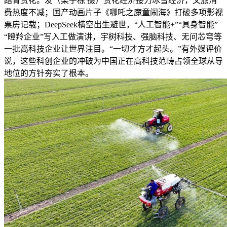
踏青赏花。发（梁子栋 摄）赏花经济接力冰雪经济，文旅消
费热度不减；国产动画片子《哪吒之魔童闹海》打破多项影视
票房记载；DeepSeek横空出生避世，“人工智能+”“具身智能”
“瞪羚企业”写入工做演讲，宇树科技、强脑科技、无问芯穹等
一批高科技企业让世界注目。“一切才方才起头。”有外媒评价
说，这些科创企业的冲破为中国正在高科技范畴占领全球从导
地位的方针夯实了根本。