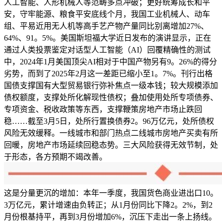
人工智能、人形机械人等范畴多点冲破；更好统筹成长和平
安，守牢能源、粮食平安底线个月，我国工业机械人、动车
组、平易近用无人机等高手艺产物产量同比别离增加27%、
64%、91。5%。美国斯坦福大学近日发布的演讲显示，正在
通过人类投票鉴定对话型人工智能（AI）回覆精确性的测试
中，2024年1月美国顶尖AI相对于中国产物另有9。26%的得分
劣势，而到了2025年2月这一差距已缩小至1。7%。刊行出格
国债支撑国有大型贸易银行弥补焦点一级本钱；较大规模添加
债权额度，支撑处所化解现性债权；叠加使用处所专项债券、
专项资金、税收政策等东西，支撑鞭策房地产市场止跌回
稳……截至3月5日，处所行置换债券2。96万亿元，处所债权
风险无效缓释。一线城市和部门热点二线城市房地产买卖有所
回暖，房地产市场延续回稳态势。三大风险获得无效节制，处
于形态，各方预期不竭改善。
这是分量更沉的增加：本年一季度，我国货色商业进出口10。
3万亿元，累计增速由负转正；从1月份同比下降2。2%，到2
月份根基持平，再到3月份增加6%，沉压下走出一条上扬线。