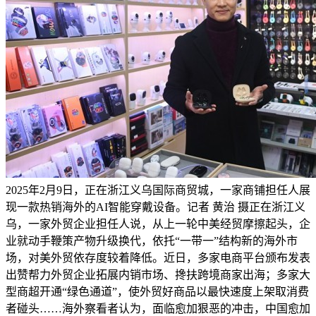
2025年2月9日，正在浙江义乌国际商贸城，一家商铺担任人展
现一款热销海外的AI智能穿戴设备。记者 黄治 摄正在浙江义
乌，一家外贸企业担任人说，从上一轮中美经贸摩擦起头，企
业就动手鞭策产物升级换代，依托“一带一”结构新的海外市
场，对美外贸依存度较着降低。近日，多家电商平台颁布发表
出赞帮力外贸企业拓展内销市场、搀扶跨境商家出海；多家大
型商超开通“绿色通道”，使外贸好商品以最快速度上架取消费
者碰头……海外察看者认为，面临愈加狠恶的冲击，中国愈加