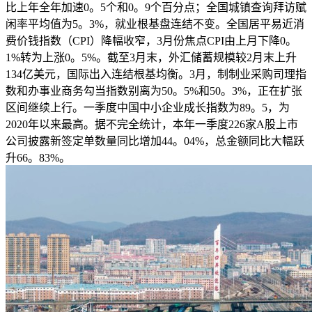
比上年全年加速0。5个和0。9个百分点；全国城镇查询拜访赋
闲率平均值为5。3%，就业根基盘连结不变。全国居平易近消
费价钱指数（CPI）降幅收窄，3月份焦点CPI由上月下降0。
1%转为上涨0。5%。截至3月末，外汇储蓄规模较2月末上升
134亿美元，国际出入连结根基均衡。3月，制制业采购司理指
数和办事业商务勾当指数别离为50。5%和50。3%，正在扩张
区间继续上行。一季度中国中小企业成长指数为89。5，为
2020年以来最高。据不完全统计，本年一季度226家A股上市
公司披露新签定单数量同比增加44。04%，总金额同比大幅跃
升66。83%。