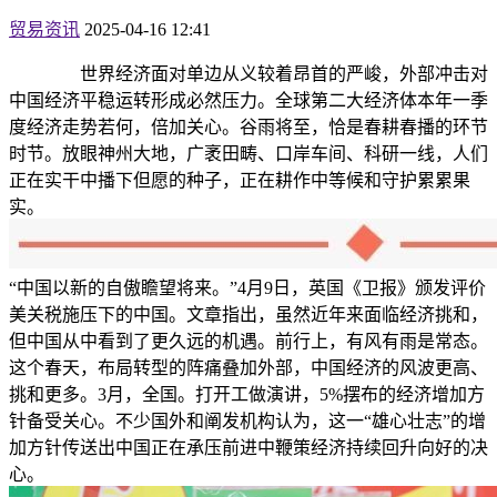
贸易资讯
2025-04-16 12:41
世界经济面对单边从义较着昂首的严峻，外部冲击对
中国经济平稳运转形成必然压力。全球第二大经济体本年一季
度经济走势若何，倍加关心。谷雨将至，恰是春耕春播的环节
时节。放眼神州大地，广袤田畴、口岸车间、科研一线，人们
正在实干中播下但愿的种子，正在耕作中等候和守护累累果
实。
“中国以新的自傲瞻望将来。”4月9日，英国《卫报》颁发评价
美关税施压下的中国。文章指出，虽然近年来面临经济挑和，
但中国从中看到了更久远的机遇。前行上，有风有雨是常态。
这个春天，布局转型的阵痛叠加外部，中国经济的风波更高、
挑和更多。3月，全国。打开工做演讲，5%摆布的经济增加方
针备受关心。不少国外和阐发机构认为，这一“雄心壮志”的增
加方针传送出中国正在承压前进中鞭策经济持续回升向好的决
心。