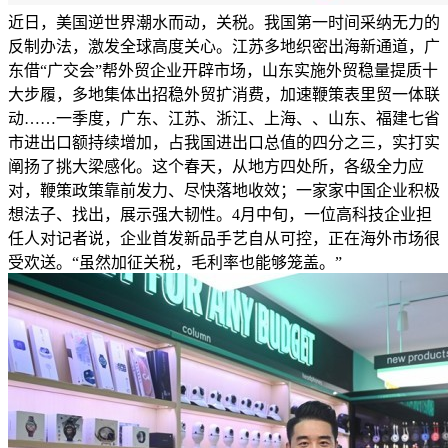
近日，美国逆世界潮水而动，关税。我国第一时间采纳无力的
反制办法，激发全球高度关心。江苏多地织密出海新通道，广
东借“广交会”帮外贸企业开辟市场，山东实施外贸稳量提质十
大步履，多地集体出招稳外贸扩消费，加速鞭策表里贸一体联
动……一季度，广东、江苏、浙江、上海、、山东、福建七省
市进出口额持续增加，占我国进出口总值的四分之三，实打实
阐扬了挑大梁感化。这个春天，从地方四处所，各级全力应
对，鞭策政策靠前发力、尽快落地收效；一家家中国企业积极
想法子、找出，展示强大韧性。4月中旬，一位高科技企业担
任人对记者说，企业首发新品手艺自从可控，正在海外市场很
受欢送。“虽然加征关税，毛利率也能够笼盖。”