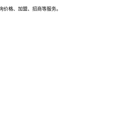
户来电咨询价格、加盟、招商等服务。