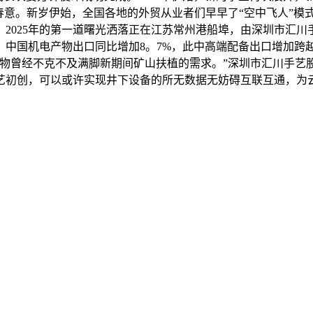
春意。新岁伊始，全国各地的外贸从业者们早早了“空中飞人”模
，2025年的第一道曙光洒落正在江苏常州港船埠，由深圳市汇
4年，中国机电产物出口同比增加8。7%，此中高端配备出口增加
产物曾经不克不及满脚新期间矿山扶植的需求。”深圳市汇川手艺
初创，可以或许实现井下设备的所无数据无妨碍互联互通，为云端
度进出口的占比提拔到了50。3%。1月1日9时，京津冀数字经
克斯坦Distant大学、阿拉木图经济学院等完成框架和谈签约
免费供给给京津冀数字经济财产园和一诚集团，做为中国和哈萨克
的欢送度极高，本地给出的税收、“2025年要把跨境电商做为