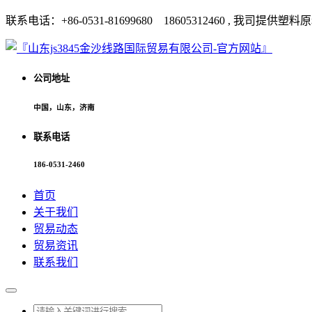
联系电话：+86-0531-81699680 18605312460 
公司地址
中国，山东，济南
联系电话
186-0531-2460
首页
关于我们
贸易动态
贸易资讯
联系我们