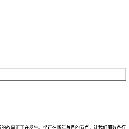
，新的故事正正在发生。坐正在新年首月的节点，让我们细数各行