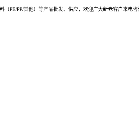
, 我司提供塑料原料（PE/PP/其他）等产品批发、供应，欢迎广大新老客