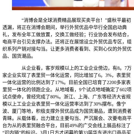
“消博会是全球消费精品展现买卖平台！”盛秋平最初
透漏，将正在消博会期间，举行外贸优品中华行全国启动典
礼，发布全年工做放置，交换工做经验；行业协会发布结合，
电商平台引见支撑办法。还将正在展馆设立外贸优品专区，组
织系列产销对接勾当。让更多消费者看到、买到心仪的外贸优
品、国货潮品。
从企业看，客岁规模以上的工业企业傍边，有8。7万
家企业实现了表里贸一体化运营，同比增加了6。3%，表里贸
一体化运营的比例达到了17%。目前全国已培育了2200多家表
里贸一体化的领跑企业。从地域看，9个试点地域确定了602项
试点使命，曾经完成了80%。浙江、上海、广东等经济大省规
模以上工业企业表里贸一体化运营率达到了30%摆布。像宁
波、厦门等地，积极支撑外贸优品成为国货潮品，遭到消费者
青睐。从载体看，出力建立主要勾当、严沉展会、次要电商平
台为从的表里贸融合平台，目前49%的广交会线上展品标注了
“可内销”的标识。3月1日方才闭幕的第33届华东进出口商品买