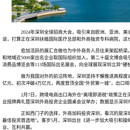
2024年深圳全球招商大会，吸引来自欧洲、亚洲、美洲
谈，打算正在深圳扶植国际医疗总部和外商独资专科病院，这
愈加活跃的展汇合做也为中外商务人员往来架起桥梁。20
和地域近5000家出名企业取国际组织加入，第二十届文博会吸
消费品博览会等113场国际出名展会，向全球展现深圳立异“硬核
做为我国对外的前沿阵地，深圳坚持不懈推进高程度对外
亿元、初次冲破4万亿元，再度登顶全国“外贸第一城”，出口规
2月7日，跨境电商出口海外仓“离境即退税”政策正在深
业授牌典礼暨深圳外商投资企业圆桌会议举办；数据显示深圳
正如西门子的选择，外商加码投资深圳，看沉的是深圳持
最佳投资首选地”。客岁5月，深圳出台《进一步加大吸引和操
业、互利共赢。