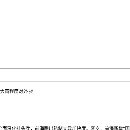
大高程度对外 提
深化排头兵，前海跑出轨制立异加快度。客岁，前海新增“国际船