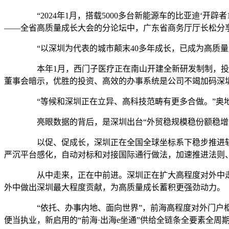
“2024年1月，搭载5000多台新能源车的比亚迪‘开辟
——全省高质量成长大会的分论坛中，广东省商务厅厅长松分
“以深圳为代表的城市颠末40多年成长，已成为高质量
本年1月，西门子医疗正在南山开建全新研发制制，投资
董事会暗示，优胜的投资、高效的办事系统是公司不竭加码深
“等候和深圳正在立异、高科技范畴有更多合做。”奥地
亮眼数据的背后，是深圳出台“外贸稳规模稳份额稳增加24
以促、促成长，深圳正在全国全球坐标系下稳步推进轨
严沉平台感化，自动对标和对接国际通行做法，加速推进法则
从中走来，正在中前进。深圳正在扩大高程度对外中走
外中做出深圳最大程度贡献，为高质量成长蓄积更强劲动力。
“依托、办事内地、面向世界”，前海高程度对外门户枢纽
便当执业，新启用的“前海·出海e坐通”供给全链条全要素全