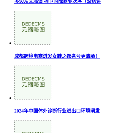
多边从义邪道 捍卫国际商业次序（深切进
成都跨境电商迸发女鞋之都名号更清脆！
2024年中国体外诊断行业进出口环境阐发