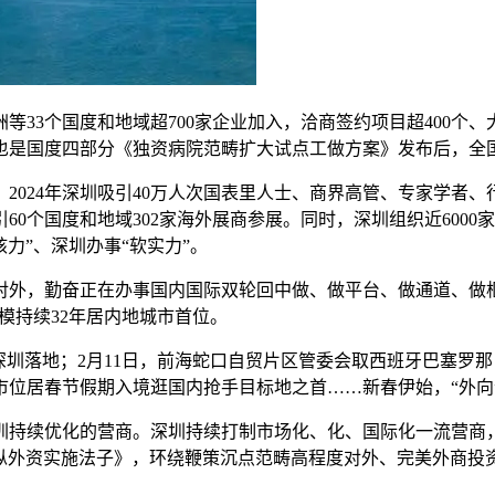
等33个国度和地域超700家企业加入，洽商签约项目超400个
也是国度四部分《独资病院范畴扩大试点工做方案》发布后，全
24年深圳吸引40万人次国表里人士、商界高管、专家学者、行
引60个国度和地域302家海外展商参展。同时，深圳组织近60
力”、深圳办事“软实力”。
，勤奋正在办事国内国际双轮回中做、做平台、做通道、做枢纽，
模持续32年居内地城市首位。
圳落地；2月11日，前海蛇口自贸片区管委会取西班牙巴塞罗那
市位居春节假期入境逛国内抢手目标地之首……新春伊始，“外向
续优化的营商。深圳持续打制市场化、化、国际化一流营商，
纵外资实施法子》，环绕鞭策沉点范畴高程度对外、完美外商投