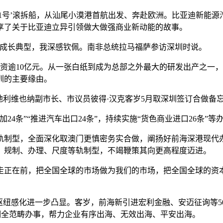
者1号’滚拆船，从汕尾小漠港首航出发、奔赴欧洲。比亚迪新能源汽
享了关于比亚迪立异引领做大做强商业新动能的故事。
成长典型，我深感钦佩。南非总统拉马福萨参访深圳时说。
逾10亿元。从一张白纸到成为总部之外最大的研发出产之一，
圳的主要缘由。
利维也纳副市长、市议员彼得·汉克客岁5月取深圳签订合做备
条”“推进汽车出口24条”，持续实施“货色商业进口26条”
制型，全面深化取澳门更慎密务实合做，阐扬好前海深港现代办
、规制、办理、尺度等轨制型，不竭鞭策其向更高程度迈进。
正在前，把全国全球的市场做为我们的市场，把全国全球的资本
感化进一步凸显。客岁，前海新引进宏利金融、安迈征询等50
周期全范畴办事，帮力企业有序出海、无效出海、平安出海。