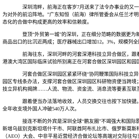
深圳湾畔，前海正在客岁7月送来了法令办事业的又一里
为对外的前沿阵地。”广东知恒（前海）律所管委会从任兰才
态化的合做中构成更高的效率和信赖度。
登顶“外贸第一城”的深圳，正在细分范畴的数据更为新鲜
商品出口的比沉近两成；医疗器械出口增加12。3%，规模列
前海往东，深圳河畔的河套深港科技立异合做区，跟着河
港澳大湾区国际临床试验所别离正在河套合做区深圳园区和园
河套合做区深圳园区紧紧环绕“协同鞭策国际科技立异”
园区专线条办法，支撑河套合做区深圳园区科研物资便当跨境；
技立异机构揭牌……人流、物流、资金流、消息流等要素互联
跟着便当办法落地收效，人员交换交往也按下加快键。20
全年收支境外国人冲破540万人次。
接连不断的外宾是深圳全球“鹏友圈”不竭强大和国际影响
新增乌兹别克斯坦塔什干市、阿联酋阿布扎比市、俄罗斯莫斯科市
（AEO）大会、中非平易近营经济合做论坛等高端对交际往勾