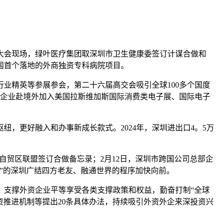
、大会现场，绿叶医疗集团取深圳市卫生健康委签订计谋合做和
国首个落地的外商独资专科病院项目。
业精英等参展参会，第二十六届高交会吸引全球100多个国度
00家企业赴境外加入美国拉斯维加斯国际消费类电子展、国际电子
更好融入和办事新成长款式。2024年，深圳进出口4。5万
自贸区联盟签订合做备忘录；2月12日，深圳市跨国公司总部企
”的深圳广结四方老友、融通世界的程序加快向前。
支撑外资企业平等享受各类支撑政策和权益，勤奋打制“全球
资推进机制等提出20条具体办法，持续吸引外资外企来深投资兴