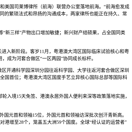
和美国司莱博律所（前海）联营办公室落地前海。“前海愈发成
合同的繁琐法式和昂扬的沟通成本，两家律所也能正在持久、常
等“新三样”产物出口增加敏捷；新兴财产结硕果，占全国同类
进入新阶段。客岁11月，粤港澳大湾区国际临床试验核心和粤
，成为河套合做区“一区两园”协同成长标杆。
做区开通科学园深圳分园往返科学园、大学往返河套合做区深圳
居全国首位；粤港澳大湾区国度手艺立异核心国际总部等国际科
邮轮入境15天免签、港澳永居外国人便利来深等政策落地实施，
中外国元首和领袖15位，外国元首和领袖访深批次创汗青新高。
港增至28个，笼盖五大洲59个国度。全球“经认证的运营者”