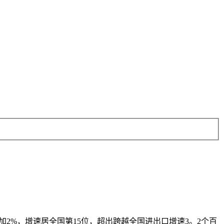
加2%，增速居全国第15位，超出跨越全国进出口增速3。2个百