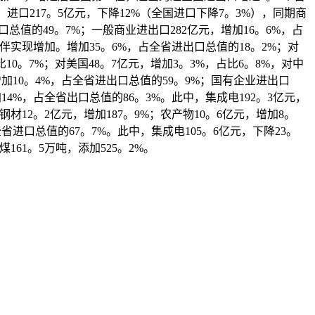
进口217。5亿元，下降12%（全国进口下降7。3%），同期商
总值的49。7%；一般商业进出口282亿元，增加16。6%，占
伴实现增加。增加35。6%，占全省进出口总值的18。2%；对
比10。7%；对美国48。7亿元，增加3。3%，占比6。8%，对中
加10。4%，占全省进出口总值的59。9%；国有企业进出口
4%，占全省出口总值的86。3%。此中，集成电192。3亿元，
材12。2亿元，增加187。9%；农产物10。6亿元，增加8。
进口总值的67。7%。此中，集成电105。6亿元，下降23。
161。5万吨，添加525。2%。