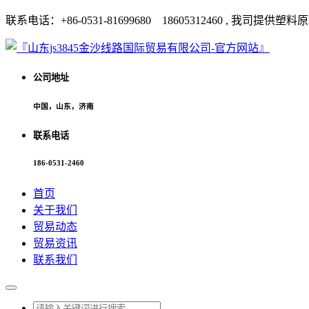
联系电话：+86-0531-81699680 18605312460 
公司地址
中国，山东，济南
联系电话
186-0531-2460
首页
关于我们
贸易动态
贸易资讯
联系我们