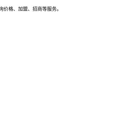
户来电咨询价格、加盟、招商等服务。