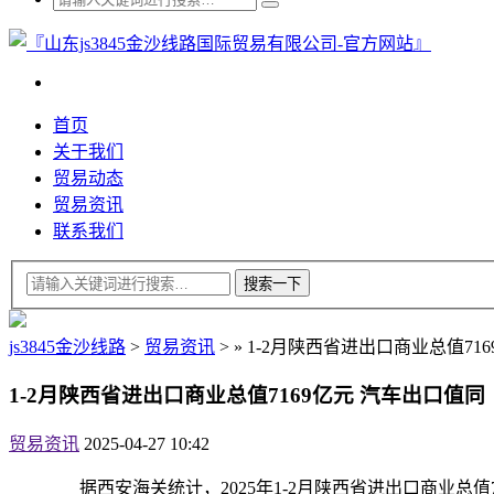
首页
关于我们
贸易动态
贸易资讯
联系我们
js3845金沙线路
>
贸易资讯
>
»
1-2月陕西省进出口商业总值71
1-2月陕西省进出口商业总值7169亿元 汽车出口值同
贸易资讯
2025-04-27 10:42
据西安海关统计，2025年1-2月陕西省进出口商业总值