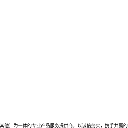
E/PP/其他）为一体的专业产品服务提供商，以诚信务实，携手