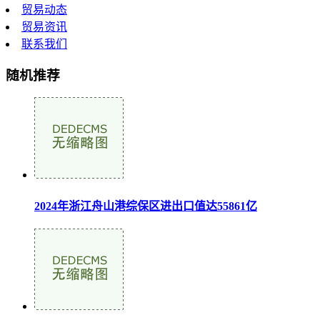
贸易动态
贸易资讯
联系我们
随机推荐
2024年浙江舟山港综保区进出口值达55861亿