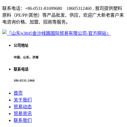
联系电话：+86-0531-81699680 18605312460 , 我司提供塑料
原料（PE/PP/其他）等产品批发、供应，欢迎广大新老客户来
电咨询价格、加盟、招商等服务。
公司地址
中国，山东，济南
联系电话
186-0531-2460
首页
关于我们
贸易动态
贸易资讯
联系我们