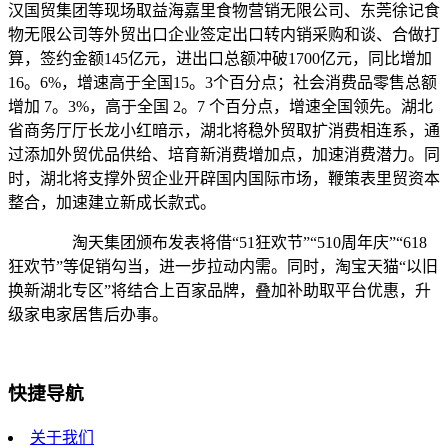
汉国贸集团等现场取益海嘉里食物营销无限公司、东莞徐记食
物无限公司等外贸出口企业签定出口转内销采购和谈、合做打
算，签约金额145亿元，进出口总额冲破1700亿元，同比增加
16。6%，增速高于全国15。3个百分点；社会消费品零售总额
增加 7。3%，高于全国 2。7 个百分点，增速全国领先。湖北
省商务厅厅长龙小红暗示，湖北将稳外贸取扩消费相连系，通
过添加外贸优品供给、培育新消费增加点，加速消费潜力。同
时，湖北将支撑外贸企业开辟国内国际市场，鞭策表里贸资本
整合，加速建立新成长款式。
淘天集团颁布发表将借“51狂欢节”“510周年庆”“618
狂欢节”等促销勾当，进一步拉动内需。同时，淘宝天猫“以旧
换新湖北专区”将结合上百家品牌，叠加补助取平台优惠，升
级家电家居售后办事。
快捷导航
关于我们