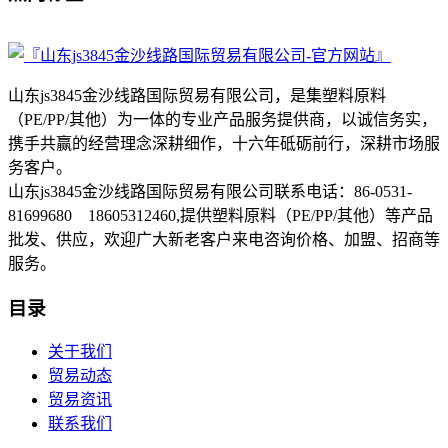
山东js3845金沙线路国际贸易有限公司，是集塑料原料
（PE/PP/其他）为一体的专业产品服务提供商，以诚信务实，
携手共赢的经营理念深耕细作，十六年砥砺前行，深耕市场服
务客户。
山东js3845金沙线路国际贸易有限公司联系电话：86-0531-
81699680 18605312460,提供塑料原料（PE/PP/其他）等产品
批发、供应，欢迎广大新老客户来电咨询价格、加盟、招商等
服务。
目录
关于我们
贸易动态
贸易资讯
联系我们