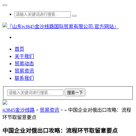
首页
关于我们
贸易动态
贸易资讯
联系我们
js3845金沙线路
>
贸易资讯
>
»
中国企业对俄出口攻略：流程
环节取留意要点
中国企业对俄出口攻略：流程环节取留意要点