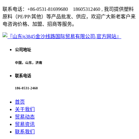
联系电话：+86-0531-81699680 18605312460 , 我司提供塑料
原料（PE/PP/其他）等产品批发、供应，欢迎广大新老客户来
电咨询价格、加盟、招商等服务。
公司地址
中国，山东，济南
联系电话
186-0531-2460
首页
关于我们
贸易动态
贸易资讯
联系我们