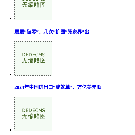
屡屡“破零”、几次“扩圈”张家界“出
2024年中国进出口“成就单”：万亿美元顺