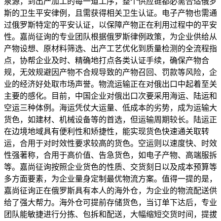
泉源，到出产加工的每一道工序，整个供应链都必需合适俄罗
斯的卫生平安律例，且需获得相关卫生认证。电子产物也需通
过俄罗斯特定的平安认证，以保障产物正在利用过程中的平安
性。嘉尚征询的专业团队根据俄罗斯律例政策，为企业供给从
产物设想、原材料筛选、出产工艺优化到质量检测的全流程指
点，协帮企业及时、精确地打点各类认证手续，确保产物合
规，无效规避因产物不合规导致的产物召回、罚款等风险，企
业的经济好处取市场声誉。物流运输正在对俄出口中起着至关
主要的感化。目前，中国企业对俄出口次要采用海运、陆运和
空运三种体例。海运凭仗大运量、低成本的劣势，成为运输大
货色，如建材、机械设备等的首选，但运输周期较长。陆运正
在边境地域具有便利性和矫捷性，能实现货色快速通关取转
运，合用于对时效性要求较高的货色。空运则以速度快、时效
性强著称，合用于高价值、告急货色，如电子产物、高端服拆
等。嘉尚征询按照企业货色的性质、交货刻日以及成本预算等
多方面要素，为企业量身定制最优物流方案。值得一提的是，
嘉尚征询正在俄罗斯具有本人的海外仓，为企业的物流配送供
给了强大帮力。海外仓可提前存储货色，当订单下达后，专业
团队能敏捷进行分拣、包拆和配送，大幅缩短交货时间，提拔