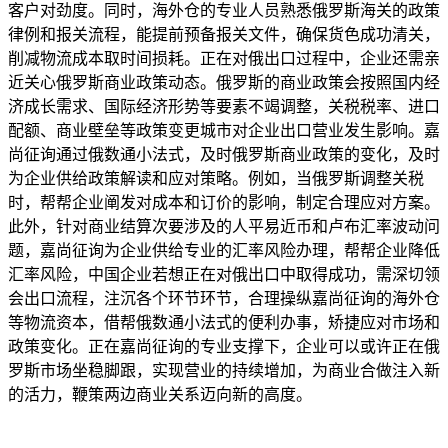
客户对劲度。同时，海外仓的专业人员熟悉俄罗斯海关的政策
律例和报关流程，能提前预备报关文件，确保货色成功清关，
削减物流成本取时间损耗。正在对俄出口过程中，企业还需亲
近关心俄罗斯商业政策动态。俄罗斯的商业政策会按照国内经
济成长需求、国际经济形势等要素不竭调整，关税税率、进口
配额、商业壁垒等政策变更城市对企业出口营业发生影响。嘉
尚征询通过俄数通小法式，及时俄罗斯商业政策的变化，及时
为企业供给政策解读和应对策略。例如，当俄罗斯调整关税
时，帮帮企业阐发对成本和订价的影响，制定合理应对方案。
此外，针对商业结算次要涉及的人平易近币和卢布汇率波动问
题，嘉尚征询为企业供给专业的汇率风险办理，帮帮企业降低
汇率风险，中国企业若想正在对俄出口中取得成功，需深切领
会出口流程，注沉各个环节环节，合理操纵嘉尚征询的海外仓
等物流资本，借帮俄数通小法式的便利办事，矫捷应对市场和
政策变化。正在嘉尚征询的专业支撑下，企业可以或许正在俄
罗斯市场坐稳脚跟，实现营业的持续增加，为商业合做注入新
的活力，鞭策两边商业关系迈向新的高度。