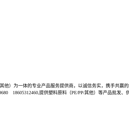
E/PP/其他）为一体的专业产品服务提供商，以诚信务实，携手
1699680 18605312460,提供塑料原料（PE/PP/其他