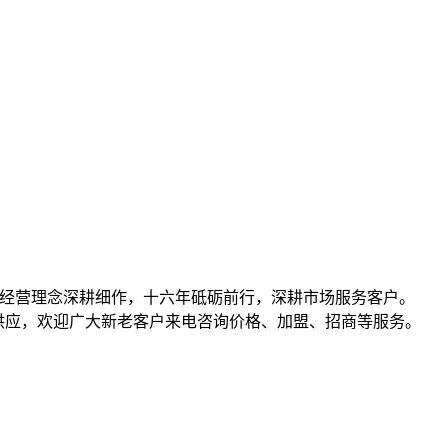
共赢的经营理念深耕细作，十六年砥砺前行，深耕市场服务客户。
）等产品批发、供应，欢迎广大新老客户来电咨询价格、加盟、招商等服务。