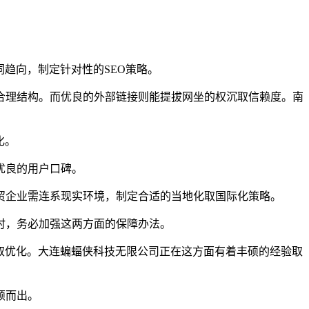
趋向，制定针对性的SEO策略。
理结构。而优良的外部链接则能提拔网坐的权沉取信赖度。南
化。
优良的用户口碑。
企业需连系现实环境，制定合适的当地化取国际化策略。
时，务必加强这两方面的保障办法。
取优化。大连蝙蝠侠科技无限公司正在这方面有着丰硕的经验取
颖而出。