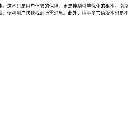
。这不只是用户体验的保障，更是搜刮引擎优化的根本。南京
然，便利用户快速找到所需消息。此外，插手多言语版本也是不