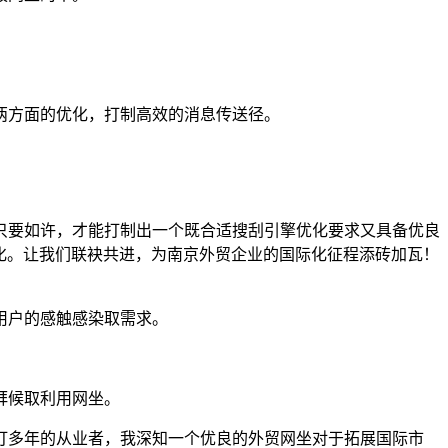
两方面的优化，打制高效的消息传送径。
要如许，才能打制出一个既合适搜刮引擎优化要求又具备优良
化。让我们联袂共进，为南京外贸企业的国际化征程添砖加瓦！
用户的感触感染取需求。
拜候取利用网坐。
多年的从业者，我深知一个优良的外贸网坐对于拓展国际市