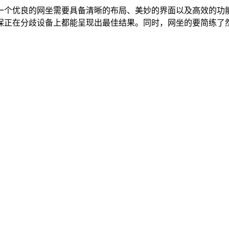
个优良的网坐需要具备清晰的布局、美妙的界面以及高效的功能
保正在分歧设备上都能呈现出最佳结果。同时，网坐的要简练了