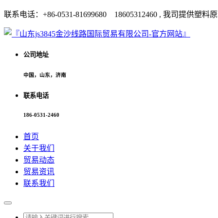
联系电话：+86-0531-81699680 18605312460 
公司地址
中国，山东，济南
联系电话
186-0531-2460
首页
关于我们
贸易动态
贸易资讯
联系我们