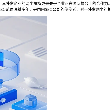
，其外贸企业的网坐扶植更是关乎企业正在国际舞台上的合作力
EO范畴深耕多年，是国内SEO公司的佼佼者，对于外贸网坐的