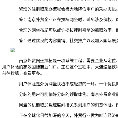
繁琐的注册取采办流程会极大地降低用户的采办志愿。
答：南京外贸企业正在扶植网坐时，避免涉及侵权、虚
合理的网坐布局可以或许提拔搜刮引擎的抓取效率，而
答：通过优良的内容营销、社交推广以及加入国际展会
南京外贸网坐扶植是一项系统工程，需要企业从定位、
用户体验的高效国际商业门户。正在这个过程中，大连蝙蝠侠
前往搜狐，查看更多。
用户体验是外贸网坐扶植不成轻忽的一环。一个优良的
分歧的用户可能偏好分歧的领取体例。南京外贸企业需
网坐的机能取加载速度间接关系到用户的浏览体验。南
正在全球化日益加深的今天，外贸行业做为毗连经济的