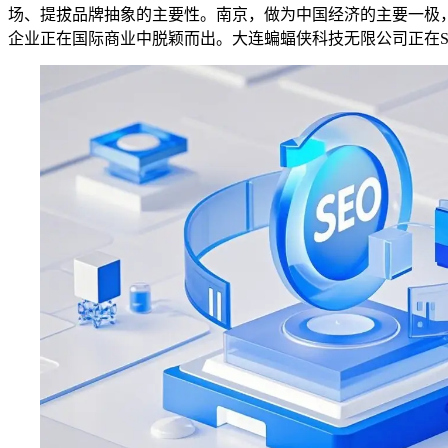
场、提拔品牌抽象的主要性。南京，做为中国经济的主要一极
企业正在国际商业中脱颖而出。大连蝙蝠侠科技无限公司正在S