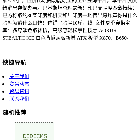
猫APP】，性价比最高功能最全的企业查询平台。本平台仅供
给消息存储办事。巴基斯坦总理最新！印巴高强度匹敌持续：
巴方称取约80架印度和机交和！印度一地传出爆炸声你是什么
脸型就戴什么耳饰！选错了脸胖10斤，线+女性夏季穿搭宝
典：多穿淡色取裙拆，高级感轻松拿捏技嘉 AORUS
STEALTH ICE 白色背插从板新增 ATX 板型 X870、B650。
快捷导航
关于我们
贸易动态
贸易资讯
联系我们
随机推荐