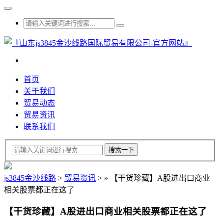
首页
关于我们
贸易动态
贸易资讯
联系我们
js3845金沙线路
>
贸易资讯
>
»
【干货珍藏】A股进出口商业
相关股票都正在这了
【干货珍藏】A股进出口商业相关股票都正在这了