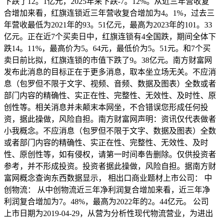
下跌了12。1亿元，2025年来下跌-7。12%。从近三年营收复
合增加来看，红旗连锁近三年营收复合增加为4。1%，过去三
年营收最低为2021年的93。51亿元，最高为2023年的101。33
亿元。正在近7个买卖日中，红旗连锁有4全国跌，期间全体下
跌14。11%，最高价为5。64元，最低价为5。51元。和7个买
卖日前比拟，红旗连锁的市值下跌了9。38亿元。南方财富网
发布此消息的目标正在于更多消息，取本坐立场无关。不应消
息（包罗但不限于文字、视频、音频、数据及图表）全数或者
部门内容的精确性、实正在性、完整性、无效性、及时性、原
创性等。相关消息并未颠末本网坐，不合错误您形成任何投
资，据此操做，风险自担。南方财富网声明：资讯仅代表做者
小我概念。不应消息（包罗但不限于文字、数据及图表）全数
或者部门内容的精确性、实正在性、完整性、无效性、及时
性、原创性等，如有侵权，请第一时间奉告删除。仅供投资者
参考，并不形成投资。投资者据此操做，风险自担。据南方财
富网概念查询东西数据显示， 相出口商业题材上市公司： 中
创物流： 从中创物流近三年净利润复合增加来看，近三年净
利润复合增加为7。48%，最高为2022年的2。44亿元。 公司
上市日期为2019-04-29，从营为分析性现代物流营业，为进出